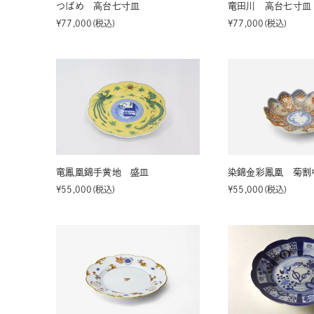
つばめ 高台七寸皿
竜田川 高台七寸皿
¥
77,000
税込
¥
77,000
税込
竜鳳凰錦手黄地 盛皿
染錦金彩鳳凰 菊割
¥
55,000
税込
¥
55,000
税込