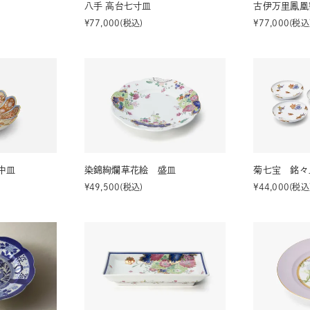
八手 高台七寸皿
古伊万里鳳凰
¥
77,000
税込
¥
77,000
税込
中皿
染錦絢爛草花絵 盛皿
菊七宝 銘々
¥
49,500
税込
¥
44,000
税込