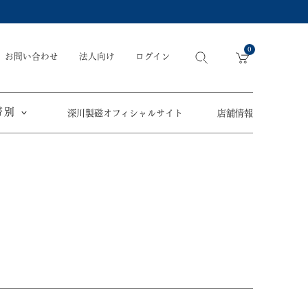
0
お問い合わせ
法人向け
ログイン
帯別
深川製磁オフィシャルサイト
店舗情報
引出物
手元供養
〜
節目の御祝
ペット骨壺
オツカレサマ、
5,500円
以内
(税込)
ワタシ
eギフト
5,501円～11,000円
(税込)
11,001円～22,000円
(税込)
須／土瓶
22,001円～33,000円
(税込)
草花折枝白抜紋