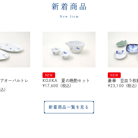
新着商品
New Item
NEW
NEW
 ペアオーバルトレ
KOJIKA 夏の晩酌セット
豪華 豆皿５枚
¥
17,600
（税込）
¥
23,100
（税込
税込）
新着商品一覧を見る