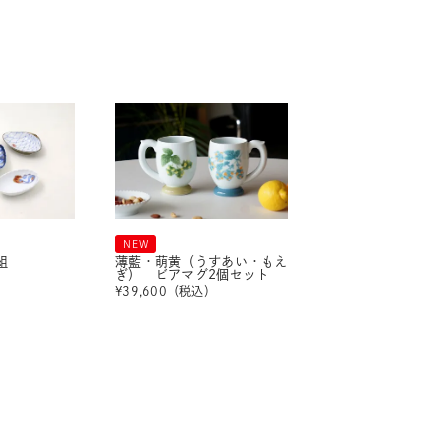
NEW
組
薄藍・萌黄（うすあい・もえ
ぎ） ビアマグ2個セット
）
¥
39,600
（税込）