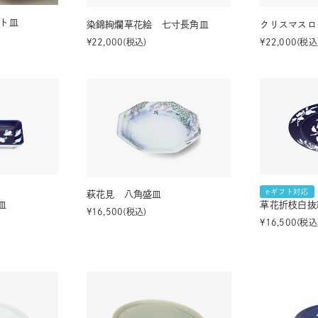
ート皿
染錦絢爛草花絵 七寸長角皿
クリスマスロ
¥
22,000
税込
¥
22,000
税込
eギフト対応
萩花見 八角盛皿
皿
草花折枝白抜
¥
16,500
税込
¥
16,500
税込