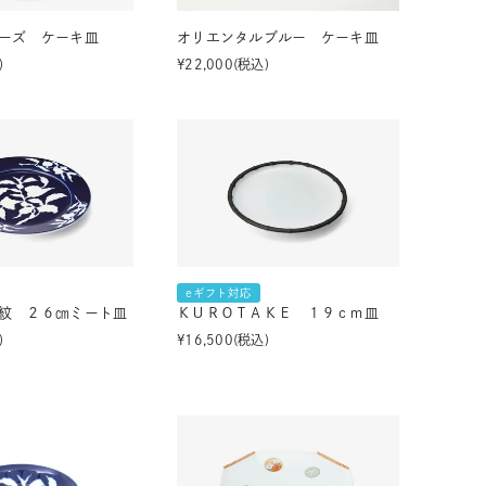
ーズ ケーキ皿
オリエンタルブルー ケーキ皿
¥
22,000
税込
eギフト対応
紋 ２６㎝ミート皿
ＫＵＲＯＴＡＫＥ １９ｃｍ皿
¥
16,500
税込