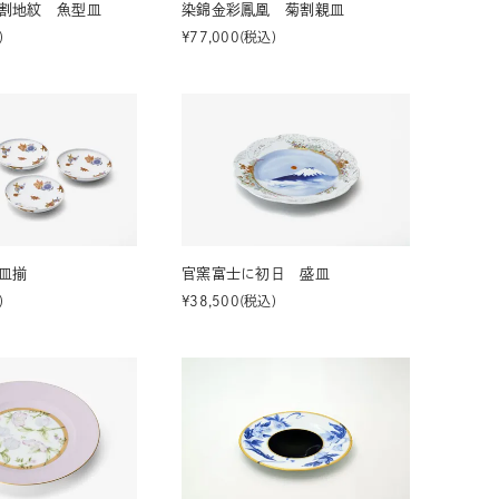
割地紋 魚型皿
染錦金彩鳳凰 菊割親皿
¥
77,000
税込
皿揃
官窯富士に初日 盛皿
¥
38,500
税込