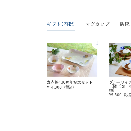
ギフト(内祝)
マグカップ
飯碗
1
寿赤絵130周年記念セット
ブルーワイ
（縦19㎝・
¥
14,300
（税込）
㎝）
¥
5,500
（税