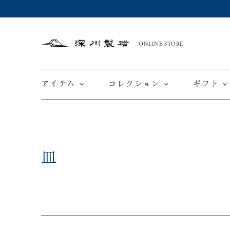
ONLINE STORE
深
川
製
磁
アイテム
コレクション
ギフト
限定商品
てと
皿
皿
カップ ＆ ソーサー
ワインカップ
TEWAZ