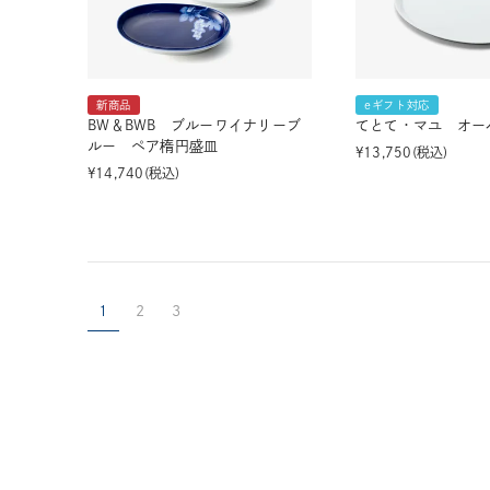
新商品
eギフト対応
BW＆BWB ブルーワイナリーブ
てとて・マユ オー
ルー ペア楕円盛皿
¥
13,750
税込
¥
14,740
税込
1
2
3