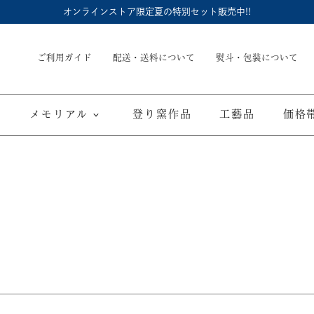
オンラインストア限定夏の特別セット販売中!!
ご利用ガイド
配送・送料について
熨斗・包装について
メモリアル
登り窯作品
工藝品
価格
内祝
御結婚御祝
長命壺 (骨壺)
季節商品
子供食器
御出産御祝
長寿の御祝
仏具
て
ブルーワイナリー
ブルーチャイナ
寿赤絵
取り皿
豆皿
海外へのお土産
弔事
カップ／ゴブレット
マグカップ
酒器
ポット／急
A
ARTE WAN
ARTE PLATE
富士山