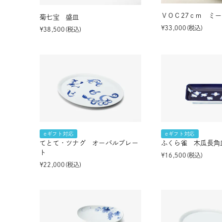
ＶＯＣ27ｃｍ ミ
菊七宝 盛皿
¥
33,000
税込
¥
38,500
税込
eギフト対応
eギフト対応
てとて・ツナグ オーバルプレー
ふくら雀 木瓜長角
ト
¥
16,500
税込
¥
22,000
税込