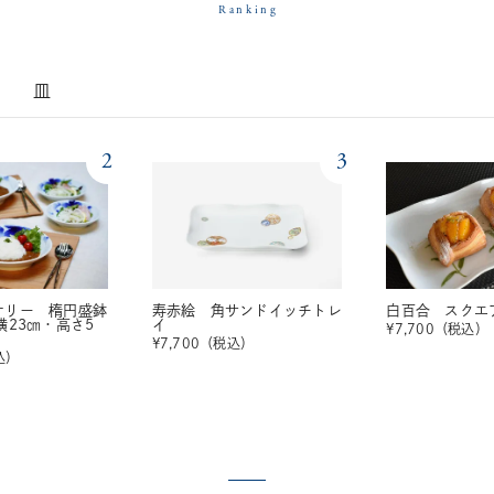
Ranking
皿
2
3
ナリー 楕円盛鉢
寿赤絵 角サンドイッチトレ
白百合 スクエ
横23㎝・高さ5
イ
¥
7,700
（税込）
¥
7,700
（税込）
込）