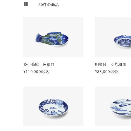
皿
75
件の商品
茶器揃い
丼
染付
蓋物
染付菊絵 魚型皿
明染付 ６号和皿
¥
110,000
税込
¥
88,000
税込