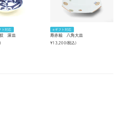
フト対応
eギフト対応
紋 深皿
寿赤絵 八角大皿
¥
13,200
税込