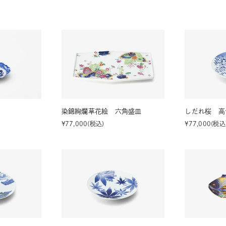
湯呑
飯碗
鉢
食卓小物
青磁
シンプル
花モチーフ
花器／インテリア
ボンボニエ
染錦絢爛草花絵 六角盛皿
しだれ桜 高
¥
77,000
税込
¥
77,000
税込