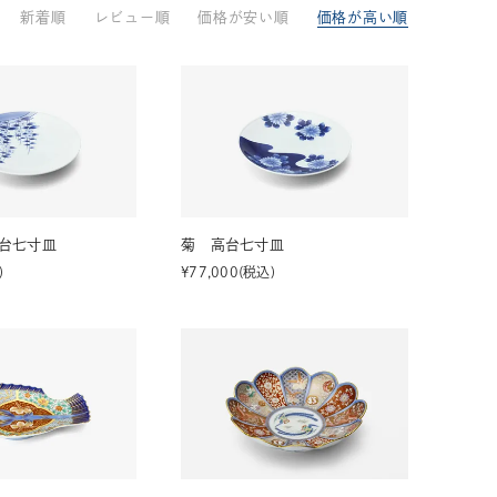
新着順
レビュー順
価格が安い順
価格が高い順
33,001円～55,000円
(税込)
55,001円
以上
(税込)
動物モチーフ
ール
台七寸皿
菊 高台七寸皿
¥
77,000
税込