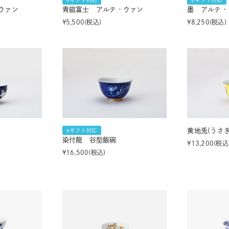
eギフト対応
eギフト対応
ウァン
青磁富士 アルテ・ウァン
墨 アルテ・
¥
5,500
税込
¥
8,250
税込
黄地兎(うさ
eギフト対応
染付龍 谷型飯碗
¥
13,200
税込
¥
16,500
税込