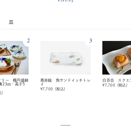
Ranking
皿
2
3
ナリー 楕円盛鉢
寿赤絵 角サンドイッチトレ
白百合 スクエ
横23㎝・高さ5
イ
¥
7,700
（税込）
¥
7,700
（税込）
込）