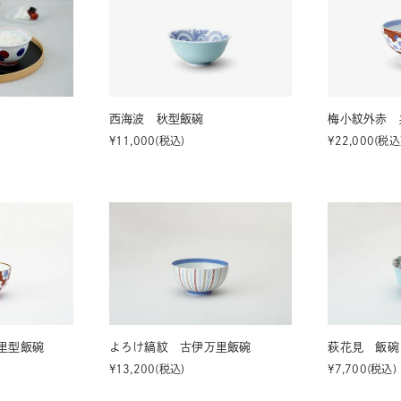
西海波 秋型飯碗
梅小紋外赤 
¥
11,000
税込
¥
22,000
税込
里型飯碗
よろけ縞紋 古伊万里飯碗
萩花見 飯碗
¥
13,200
税込
¥
7,700
税込