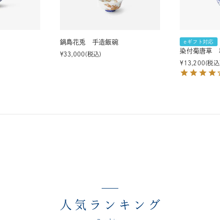
鍋島花兎 手造飯碗
eギフト対応
染付菊唐草 
¥
33,000
税込
¥
13,200
税込
人気ランキング