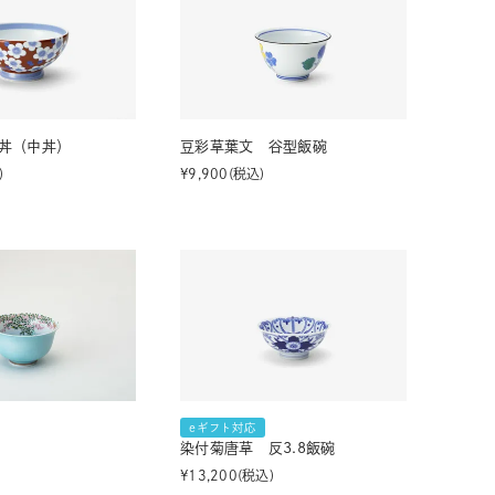
丼（中丼）
豆彩草葉文 谷型飯碗
¥
9,900
税込
eギフト対応
染付菊唐草 反3.8飯碗
¥
13,200
税込