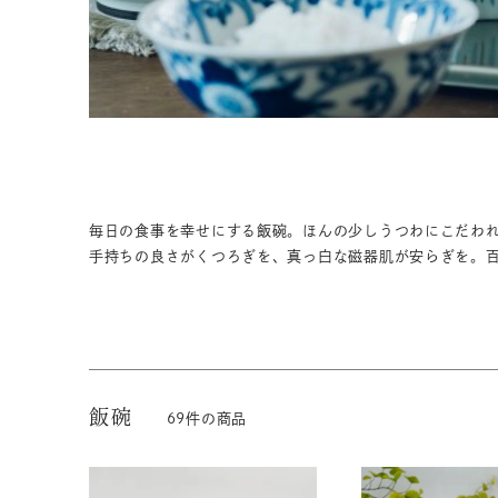
茶器揃い
丼
染付
蓋物
毎日の食事を幸せにする飯碗。ほんの少しうつわにこだわ
手持ちの良さがくつろぎを、真っ白な磁器肌が安らぎを。
飯碗
69
件の商品