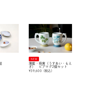
NEW
組
薄藍・萌黄（うすあい・もえ
ぎ） ビアマグ2個セット
）
¥
39,600
（税込）