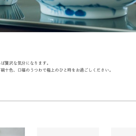
湯呑
飯碗
鉢
食卓小物
青磁
シンプル
花モチーフ
花器／インテリア
ボンボニエ
れば贅沢な気分になります。
百碗十色、口福のうつわで極上のひと時をお過ごしください。