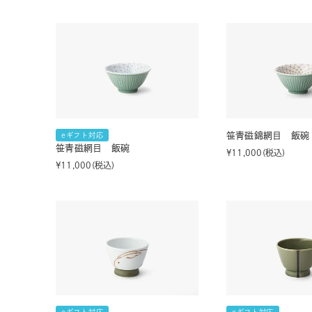
笹青磁錦網目 飯碗
eギフト対応
笹青磁網目 飯碗
¥
11,000
税込
¥
11,000
税込