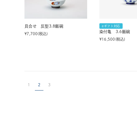
貝合せ 反型3.8飯碗
eギフト対応
染付亀 3.6飯碗
¥
7,700
税込
¥
16,500
税込
1
2
3