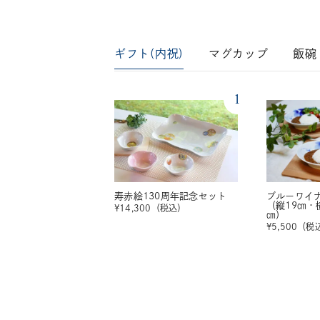
ギフト(内祝)
マグカップ
飯碗
1
寿赤絵130周年記念セット
ブルーワイ
（縦19㎝・
¥
14,300
（税込）
㎝）
¥
5,500
（税