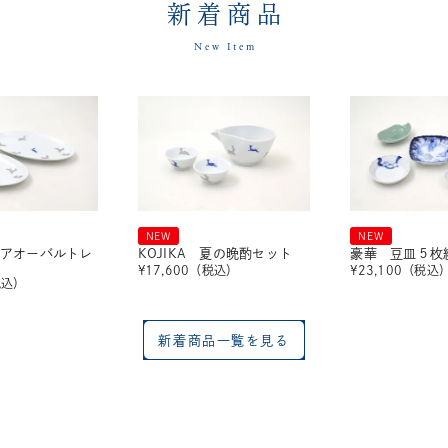
新着商品
New Item
NEW
NEW
 ペアオーバルトレ
KOJIKA 夏の晩酌セット
豪華 豆皿５枚
¥
17,600
（税込）
¥
23,100
（税込
税込）
新着商品一覧を見る