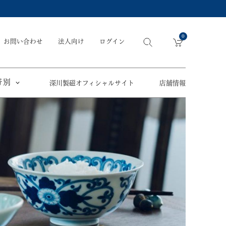
0
お問い合わせ
法人向け
ログイン
帯別
深川製磁オフィシャルサイト
店舗情報
引出物
手元供養
〜
節目の御祝
ペット骨壺
オツカレサマ、
5,500円
以内
(税込)
ワタシ
eギフト
5,501円～11,000円
(税込)
11,001円～22,000円
(税込)
須／土瓶
22,001円～33,000円
(税込)
草花折枝白抜紋