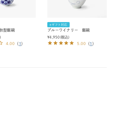
eギフト対応
秋型飯碗
ブルーワイナリー 飯碗
¥
4,950
税込
4.00
（
1
）
5.00
（
1
）