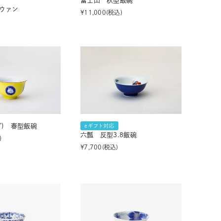
富士山 秋型飯碗
ウァン
¥
11,000
税込
ぎ) 春型飯碗
eギフト対応
六瓢 反型3.8飯碗
¥
7,700
税込