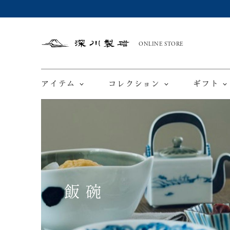
ONLINE STORE
深
川
製
磁
アイテム
コレクション
ギフト
限定商品
てと
皿
飯碗
カップ ＆ ソーサー
ワインカップ
TEWAZ