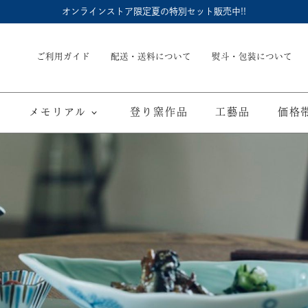
オンラインストア限定夏の特別セット販売中!!
ご利用ガイド
配送・送料について
熨斗・包装について
メモリアル
登り窯作品
工藝品
価格
内祝
御結婚御祝
長命壺 (骨壺)
季節商品
子供食器
御出産御祝
長寿の御祝
仏具
て
ブルーワイナリー
ブルーチャイナ
寿赤絵
取り皿
豆皿
海外へのお土産
弔事
カップ／ゴブレット
マグカップ
酒器
ポット／急
A
ARTE WAN
ARTE PLATE
富士山