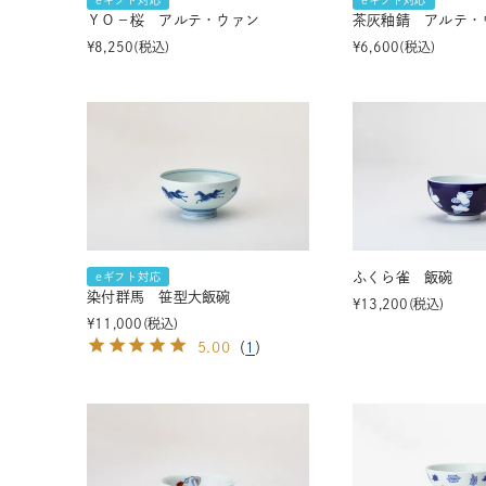
eギフト対応
eギフト対応
ＹＯ－桜 アルテ・ウァン
茶灰釉錆 アルテ・
¥
8,250
税込
¥
6,600
税込
ふくら雀 飯碗
eギフト対応
染付群馬 笹型大飯碗
¥
13,200
税込
¥
11,000
税込
5.00
（
1
）