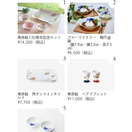
1
2
寿赤絵130周年記念セット
ブルーワイナリー 楕円盛
鉢
¥
14,300
（税込）
（縦19㎝・横23㎝・高さ5
㎝）
¥
5,500
（税込）
3
4
寿赤絵 角サンドイッチト
寿赤絵 ペアゴブレット
レイ
¥
11,000
（税込）
¥
7,700
（税込）
5