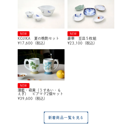
NEW
NEW
KOJIKA 夏の晩酌セット
豪華 豆皿５枚組
¥
17,600
（税込）
¥
23,100
（税込）
NEW
薄藍・萌黄（うすあい・も
えぎ） ビアマグ2個セット
¥
39,600
（税込）
新着商品一覧を見る