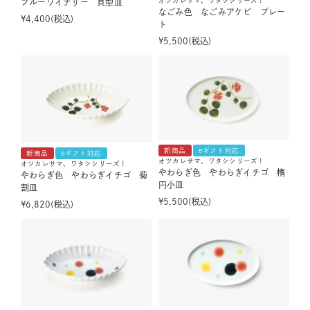
オツカレサマ、ワタシシリーズ！
ブルーワイナリー 貝型皿
なごみ色 なごみアケビ プレー
¥
4,400
税込
ト
¥
5,500
税込
新商品
eギフト対応
新商品
eギフト対応
オツカレサマ、ワタシシリーズ！
オツカレサマ、ワタシシリーズ！
やわらぎ色 やわらぎイチゴ 楕
やわらぎ色 やわらぎイチゴ 菊
円小皿
割皿
¥
5,500
税込
¥
6,820
税込