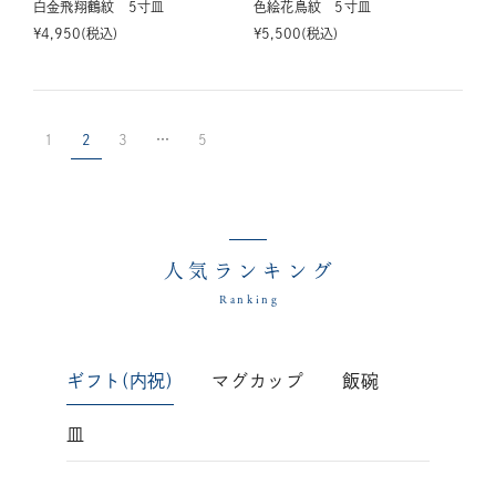
白金飛翔鶴紋 5寸皿
色絵花鳥紋 5寸皿
¥
4,950
税込
¥
5,500
税込
1
2
3
…
5
人気ランキング
Ranking
ギフト(内祝)
マグカップ
飯碗
皿