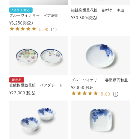
染錦絢爛草花絵 花型ケーキ皿
eギフト対応
ブルーワイナリー ペア取皿
¥
30,800
税込
¥
8,250
税込
5.00
（
1
）
ブルーワイナリー 谷型楕円和皿
新商品
染錦絢爛草花絵 ペアプレート
¥
3,850
税込
¥
22,000
税込
5.00
（
1
）