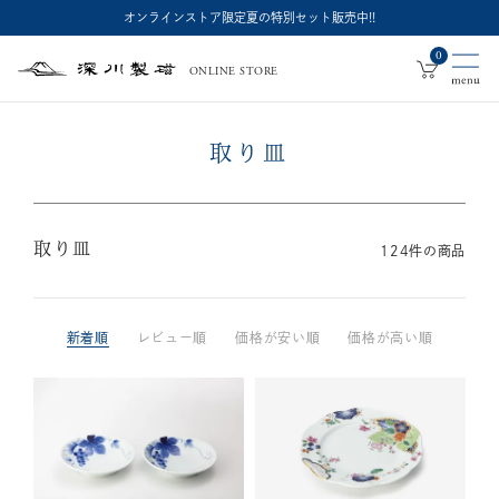
オンラインストア限定夏の特別セット販売中!!
0
ONLINE STORE
深
川
製
磁
取り皿
取り皿
124
件の商品
新着順
レビュー順
価格が安い順
価格が高い順