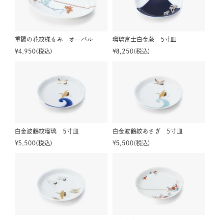
重陽の花紋様もみ オーバル
瑠璃富士白金蕨 5寸皿
¥
4,950
税込
¥
8,250
税込
白金波鶴紋瑠璃 5寸皿
白金波鶴紋あさぎ 5寸皿
¥
5,500
税込
¥
5,500
税込