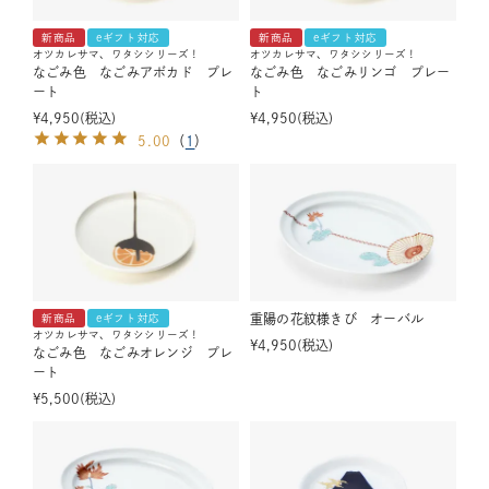
新商品
eギフト対応
新商品
eギフト対応
オツカレサマ、ワタシシリーズ！
オツカレサマ、ワタシシリーズ！
なごみ色 なごみアボカド プレ
なごみ色 なごみリンゴ プレー
ート
ト
¥
4,950
税込
¥
4,950
税込
5.00
（
1
）
重陽の花紋様きび オーバル
新商品
eギフト対応
オツカレサマ、ワタシシリーズ！
¥
4,950
税込
なごみ色 なごみオレンジ プレ
ート
¥
5,500
税込