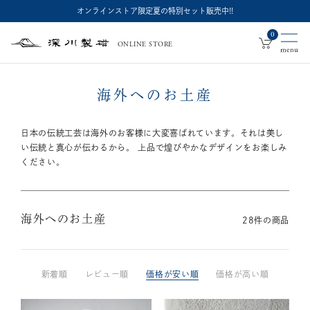
オンラインストア限定夏の特別セット販売中!!
0
ONLINE STORE
深
川
製
磁
海外へのお土産
日本の伝統工芸は海外のお客様に大変喜ばれています。それは美し
い伝統と真心が伝わるから。
上品で煌びやかなデザインをお楽しみ
ください。
海外へのお土産
28
件の商品
新着順
レビュー順
価格が安い順
価格が高い順