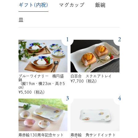
ギフト(内祝)
マグカップ
飯碗
皿
1
2
ブルーワイナリー 楕円盛
白百合 スクエアトレイ
鉢
¥
7,700
（税込）
（縦19㎝・横23㎝・高さ5
㎝）
¥
5,500
（税込）
3
4
寿赤絵130周年記念セット
寿赤絵 角サンドイッチト