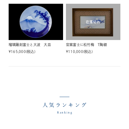
在庫切れ
瑠璃陽刻富士と大波 大皿
官窯富士に松竹梅 T陶額
¥
165,000
税込
¥
110,000
税込
人気ランキング
Ranking