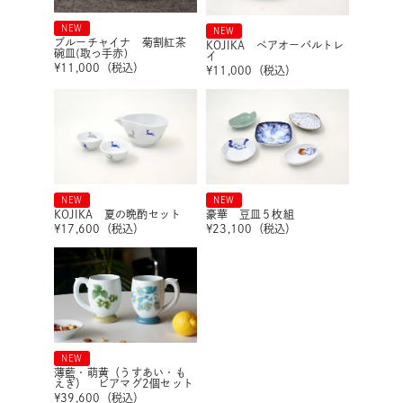
NEW
NEW
ブルーチャイナ 菊割紅茶
KOJIKA ペアオーバルトレ
碗皿(取っ手赤)
イ
¥
11,000
（税込）
¥
11,000
（税込）
NEW
NEW
KOJIKA 夏の晩酌セット
豪華 豆皿５枚組
¥
17,600
（税込）
¥
23,100
（税込）
NEW
薄藍・萌黄（うすあい・も
えぎ） ビアマグ2個セット
¥
39,600
（税込）