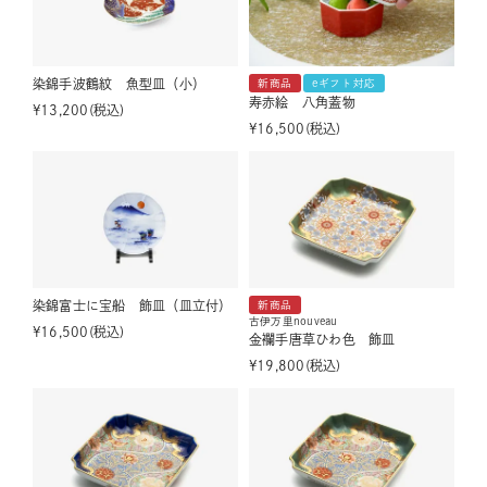
染錦手波鶴紋 魚型皿（小）
新商品
eギフト対応
寿赤絵 八角蓋物
¥
13,200
税込
¥
16,500
税込
染錦富士に宝船 飾皿（皿立付）
新商品
古伊万里nouveau
¥
16,500
税込
金襴手唐草ひわ色 飾皿
¥
19,800
税込