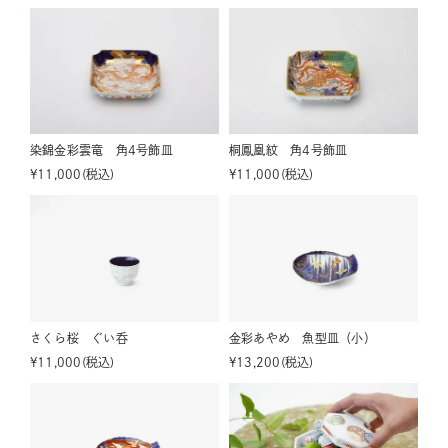
染錦金彩雲竜 角4号飾皿
桐鳳凰紋 角4号飾皿
¥
11,000
税込
¥
11,000
税込
さくら桜 ぐい呑
金彩あやめ 魚型皿（小）
¥
11,000
税込
¥
13,200
税込