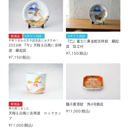
新商品
eギフト対応
eギフト対応
午年うまれの方や記念品におすすめ！
『巳』富士に黄金蛇吉祥紋 縁起
2026年 『午』天翔る白馬に吉祥
皿 皿立付
波 縁起皿
¥
7,150
税込
¥
7,150
税込
獅子唐草紋 角4号飾皿
新商品
再入荷しました
¥
11,000
税込
天翔る白馬に吉祥波 ロックカッ
プ
¥
11,000
税込