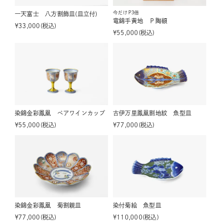
今だけP3倍
一天富士 八方割飾皿(皿立付)
竜錦手黄地 Ｐ陶額
¥
33,000
税込
¥
55,000
税込
染錦金彩鳳凰 ペアワインカップ
古伊万里鳳凰割地紋 魚型皿
¥
55,000
税込
¥
77,000
税込
染錦金彩鳳凰 菊割親皿
染付菊絵 魚型皿
¥
77,000
税込
¥
110,000
税込