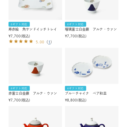
eギフト対応
eギフト対応
寿赤絵 角サンドイッチトレイ
瑠璃富士白金蕨 アルテ・ウァン
¥
7,700
税込
¥
7,700
税込
5.00
（
1
）
eギフト対応
eギフト対応
赤富士白金蕨 アルテ・ウァン
ブルーチャイナ ペア和皿
¥
7,700
税込
¥
8,800
税込