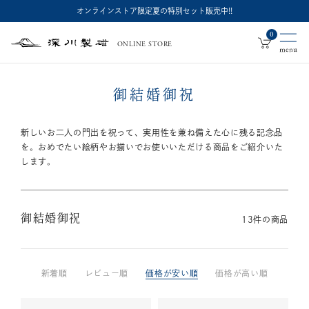
オンラインストア限定夏の特別セット販売中!!
0
ONLINE STORE
深
川
製
磁
御結婚御祝
新しいお二人の門出を祝って、実用性を兼ね備えた心に残る記念品
を。
おめでたい絵柄やお揃いでお使いいただける商品をご紹介いた
します。
御結婚御祝
13
件の商品
新着順
レビュー順
価格が安い順
価格が高い順