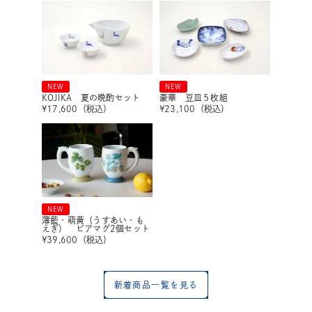
NEW
NEW
KOJIKA 夏の晩酌セット
豪華 豆皿５枚組
¥
17,600
（税込）
¥
23,100
（税込）
NEW
薄藍・萌黄（うすあい・も
えぎ） ビアマグ2個セット
¥
39,600
（税込）
新着商品一覧を見る