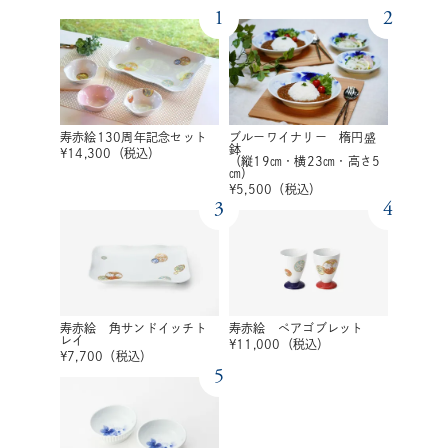
1
2
寿赤絵130周年記念セット
ブルーワイナリー 楕円盛
鉢
¥
14,300
（税込）
（縦19㎝・横23㎝・高さ5
㎝）
¥
5,500
（税込）
3
4
寿赤絵 角サンドイッチト
寿赤絵 ペアゴブレット
レイ
¥
11,000
（税込）
¥
7,700
（税込）
5