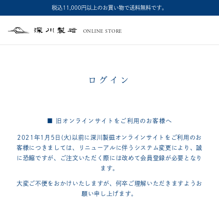
税込11,000円以上のお買い物で送料無料です。
ONLINE STORE
深
川
製
磁
ログイン
■ 旧オンラインサイトをご利用のお客様へ
2021年1月5日(火)以前に深川製磁オンラインサイトをご利用のお
客様につきましては、
リニューアルに伴うシステム変更により、誠
に恐縮ですが、
ご注文いただく際には改めて会員登録が必要となり
ます。
大変ご不便をおかけいたしますが、何卒ご理解いただきますようお
願い申し上げます。