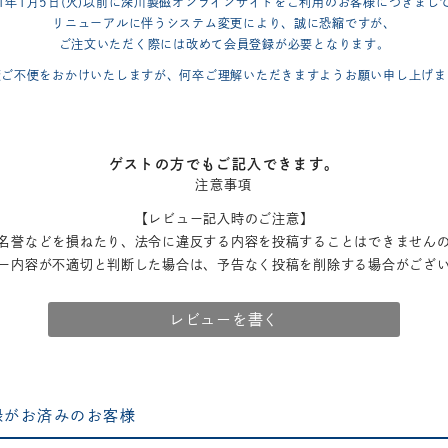
21年1月5日(火)以前に深川製磁オンラインサイトをご利用のお客様につきまし
リニューアルに伴うシステム変更により、誠に恐縮ですが、
ご注文いただく際には改めて会員登録が必要となります。
変ご不便をおかけいたしますが、何卒ご理解いただきますようお願い申し上げま
ゲストの方でもご記入できます。
注意事項
【レビュー記入時のご注意】
名誉などを損ねたり、法令に違反する内容を投稿することはできません
ー内容が不適切と判断した場合は、予告なく投稿を削除する場合がござ
レビューを書く
録がお済みのお客様