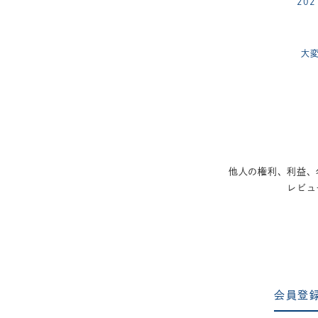
20
大
他人の権利、利益、
レビュ
会員登