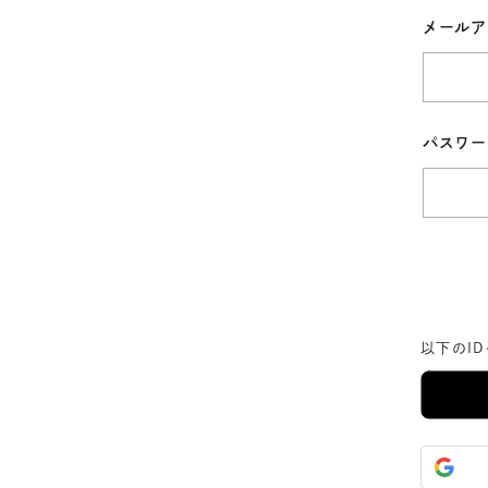
メール
パスワ
以下のI