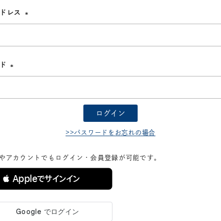
アドレス
(必
須)
ード
(必
須)
ログイン
>>パスワードをお忘れの場合
Dやアカウントでもログイン・会員登録が可能です。
 Appleでサインイン