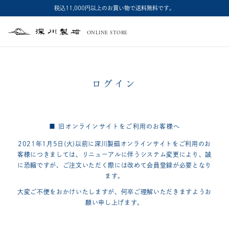
税込11,000円以上のお買い物で送料無料です。
ONLINE STORE
深
川
製
磁
ログイン
■ 旧オンラインサイトをご利用のお客様へ
2021年1月5日(火)以前に深川製磁オンラインサイトをご利用のお
客様につきましては、
リニューアルに伴うシステム変更により、誠
に恐縮ですが、
ご注文いただく際には改めて会員登録が必要となり
ます。
大変ご不便をおかけいたしますが、何卒ご理解いただきますようお
願い申し上げます。