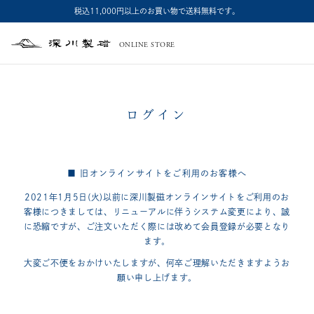
税込11,000円以上のお買い物で送料無料です。
ONLINE STORE
深
川
製
磁
ログイン
■ 旧オンラインサイトをご利用のお客様へ
2021年1月5日(火)以前に深川製磁オンラインサイトをご利用のお
客様につきましては、
リニューアルに伴うシステム変更により、誠
に恐縮ですが、
ご注文いただく際には改めて会員登録が必要となり
ます。
大変ご不便をおかけいたしますが、何卒ご理解いただきますようお
願い申し上げます。