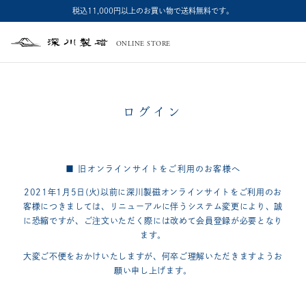
税込11,000円以上のお買い物で送料無料です。
ONLINE STORE
深
川
製
磁
ログイン
■ 旧オンラインサイトをご利用のお客様へ
2021年1月5日(火)以前に深川製磁オンラインサイトをご利用のお
客様につきましては、
リニューアルに伴うシステム変更により、誠
に恐縮ですが、
ご注文いただく際には改めて会員登録が必要となり
ます。
大変ご不便をおかけいたしますが、何卒ご理解いただきますようお
願い申し上げます。