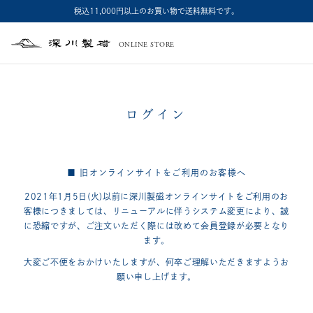
税込11,000円以上のお買い物で送料無料です。
ONLINE STORE
深
川
製
磁
ログイン
■ 旧オンラインサイトをご利用のお客様へ
2021年1月5日(火)以前に深川製磁オンラインサイトをご利用のお
客様につきましては、
リニューアルに伴うシステム変更により、誠
に恐縮ですが、
ご注文いただく際には改めて会員登録が必要となり
ます。
大変ご不便をおかけいたしますが、何卒ご理解いただきますようお
願い申し上げます。