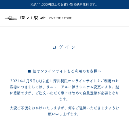
税込11,000円以上のお買い物で送料無料です。
ONLINE STORE
深
川
製
磁
ログイン
■ 旧オンラインサイトをご利用のお客様へ
2021年1月5日(火)以前に深川製磁オンラインサイトをご利用のお
客様につきましては、
リニューアルに伴うシステム変更により、誠
に恐縮ですが、
ご注文いただく際には改めて会員登録が必要となり
ます。
大変ご不便をおかけいたしますが、何卒ご理解いただきますようお
願い申し上げます。