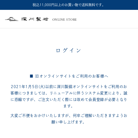
税込11,000円以上のお買い物で送料無料です。
ONLINE STORE
深
川
製
磁
ログイン
■ 旧オンラインサイトをご利用のお客様へ
2021年1月5日(火)以前に深川製磁オンラインサイトをご利用のお
客様につきましては、
リニューアルに伴うシステム変更により、誠
に恐縮ですが、
ご注文いただく際には改めて会員登録が必要となり
ます。
大変ご不便をおかけいたしますが、何卒ご理解いただきますようお
願い申し上げます。