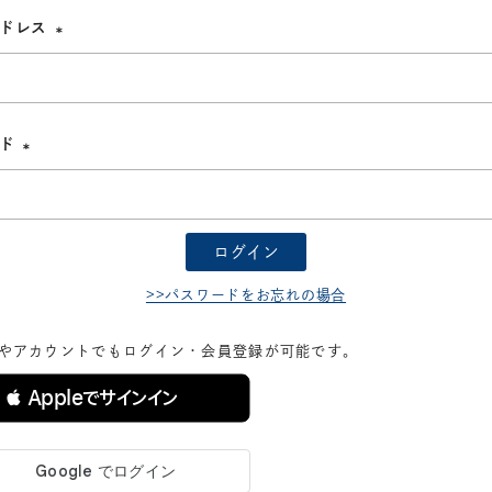
アドレス
(必
須)
ード
(必
須)
ログイン
>>パスワードをお忘れの場合
Dやアカウントでもログイン・会員登録が可能です。
 Appleでサインイン