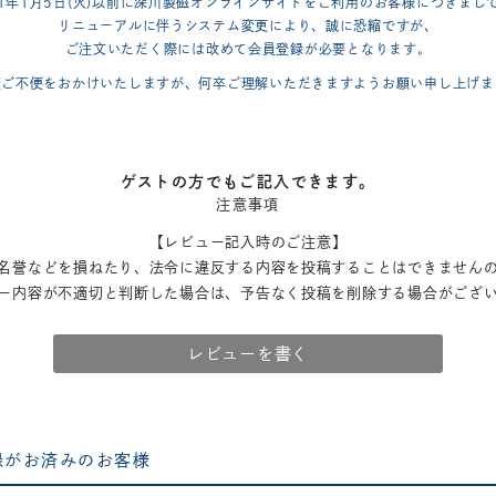
21年1月5日(火)以前に深川製磁オンラインサイトをご利用のお客様につきまし
リニューアルに伴うシステム変更により、誠に恐縮ですが、
ご注文いただく際には改めて会員登録が必要となります。
変ご不便をおかけいたしますが、何卒ご理解いただきますようお願い申し上げま
ゲストの方でもご記入できます。
注意事項
【レビュー記入時のご注意】
名誉などを損ねたり、法令に違反する内容を投稿することはできません
ー内容が不適切と判断した場合は、予告なく投稿を削除する場合がござ
レビューを書く
録がお済みのお客様