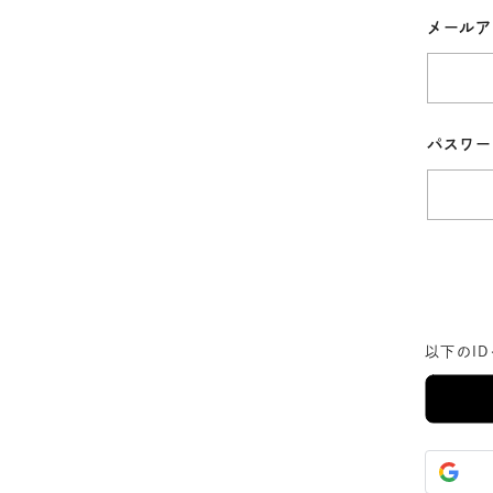
メール
パスワ
以下のI