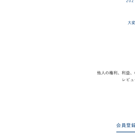
20
大
他人の権利、利益、
レビュ
会員登