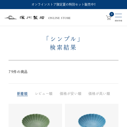
オンラインストア限定夏の特別セット販売中!!
0
ONLINE STORE
深
川
製
磁
「シンプル」
検索結果
79
件の商品
新着順
レビュー順
価格が安い順
価格が高い順