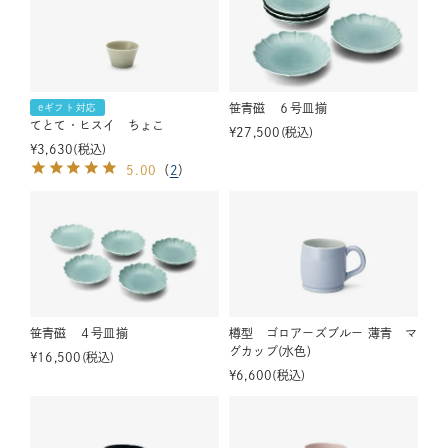
笹青磁 ６号皿揃
eギフト対応
てとて・ヒスイ ちょこ
¥
27,500
税込
¥
3,630
税込
5.00
（
2
）
笹青磁 ４号皿揃
樽型 ゴロアーズブルー 薄青 マ
グカップ(水色)
¥
16,500
税込
¥
6,600
税込