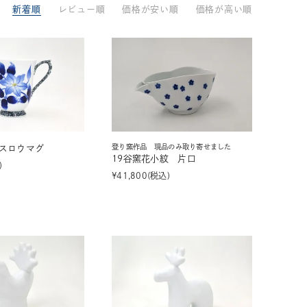
新着順
レビュー順
価格が安い順
価格が高い順
33,001円～55,000円
(税込)
55,001円
以上
(税込)
動物モチーフ
ール
登り窯作品 現品のみ取り寄せました
スロウマグ
19谷窯花小紋 片口
¥
41,800
税込