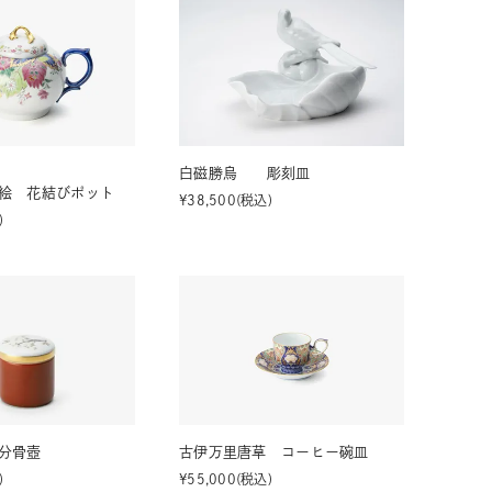
白磁勝烏 彫刻皿
絵 花結びポット
¥
38,500
税込
分骨壺
古伊万里唐草 コーヒー碗皿
¥
55,000
税込