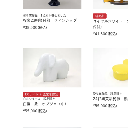
登り窯作品 1点取り寄せました
新商品
谷窯23明染付龍 ワインカップ
ロイヤルホワイト 
台付）
¥
38,500
税込
¥
41,800
税込
登り窯作品 現品限り
ECサイト & 直営店限定
24谷窯黄彩駒絵 
白磁シリーズ 現品限り
白磁 象 オブジェ（中）
¥
55,000
税込
¥
55,000
税込