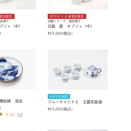
直営店限定
ECサイト & 直営店限定
現品限り
白磁シリーズ 現品限り
ブジェ（中）
白磁 鹿 オブジェ（中）
¥
55,000
税込
eギフト対応
椿紋様 深皿
ブルーチャイナⅡ 玉露茶器揃
¥
55,000
税込
5.00
（
1
）