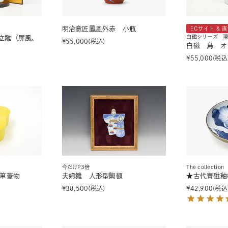
明治意匠鳳凰外赤 小瓶
ECサイト & 
白磁シリーズ 
立雛（屏風、
¥
55,000
税込
白磁 鳥 オ
¥
55,000
税込
今だけP3倍
The collection
瓢箪蓋物
夫婦雛 人形型陶額
★古代青磁釉
¥
38,500
税込
¥
42,900
税込