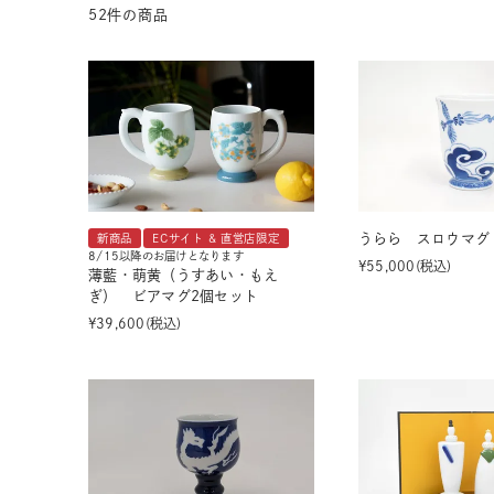
52
件の商品
茶器揃い
丼
染付
蓋物
うらら スロウマグ
新商品
ECサイト & 直営店限定
8/15以降のお届けとなります
¥
55,000
税込
薄藍・萌黄（うすあい・もえ
ぎ） ビアマグ2個セット
¥
39,600
税込