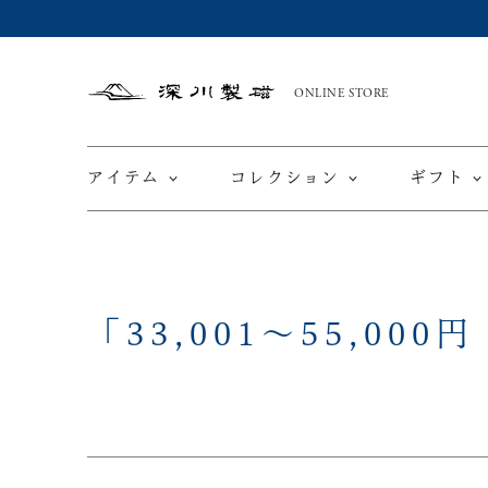
ONLINE STORE
深
川
製
磁
アイテム
コレクション
ギフト
限定商品
てと
「
33,001
～
55,000
円
皿
カップ ＆ ソーサー
ワインカップ
TEWAZ