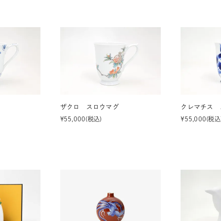
湯呑
飯碗
鉢
食卓小物
青磁
シンプル
花モチーフ
花器／インテリア
ボンボニエ
ザクロ スロウマグ
クレマチス 
¥
55,000
税込
¥
55,000
税込