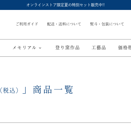
オンラインストア限定夏の特別セット販売中!!
ご利用ガイド
配送・送料について
熨斗・包装について
メモリアル
登り窯作品
工藝品
価格
内祝
御結婚御祝
長命壺 (骨壺)
季節商品
子供食器
御出産御祝
長寿の御祝
仏具
て
ブルーワイナリー
ブルーチャイナ
寿赤絵
」
商品一覧
取り皿
豆皿
（税込）
海外へのお土産
弔事
カップ／ゴブレット
マグカップ
酒器
ポット／急
A
ARTE WAN
ARTE PLATE
富士山