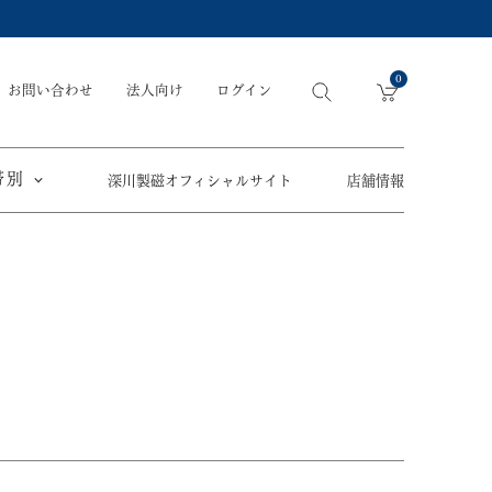
0
お問い合わせ
法人向け
ログイン
帯別
深川製磁オフィシャルサイト
店舗情報
引出物
手元供養
〜
節目の御祝
ペット骨壺
オツカレサマ、
5,500円
以内
(税込)
ワタシ
eギフト
5,501円～11,000円
(税込)
11,001円～22,000円
(税込)
須／土瓶
22,001円～33,000円
(税込)
草花折枝白抜紋