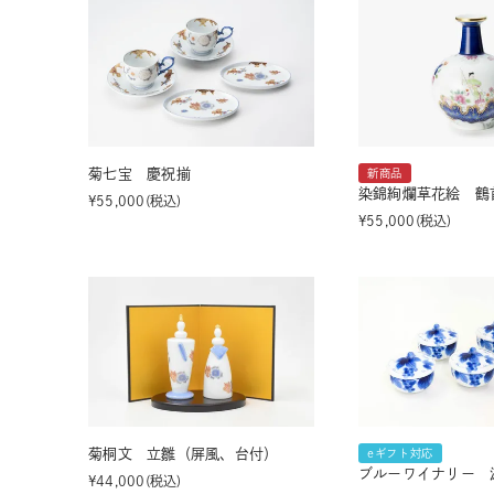
菊七宝 慶祝揃
新商品
染錦絢爛草花絵 鶴
¥
55,000
税込
¥
55,000
税込
菊桐文 立雛（屏風、台付）
eギフト対応
ブルーワイナリー 
¥
44,000
税込