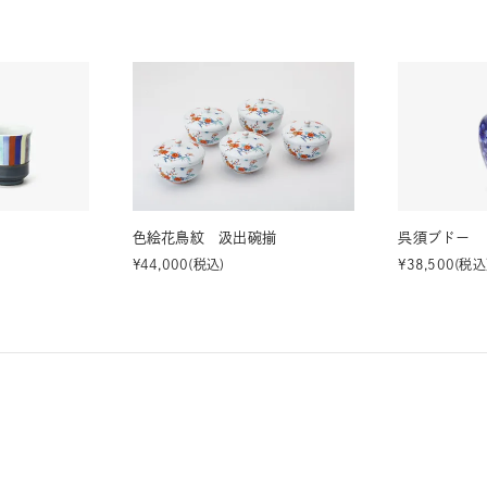
色絵花鳥紋 汲出碗揃
呉須ブドー 
¥
44,000
税込
¥
38,500
税込