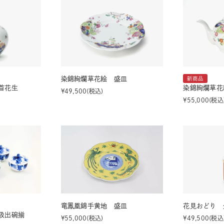
染錦絢爛草花絵 盛皿
新商品
首花生
染錦絢爛草花
¥
49,500
税込
¥
55,000
税込
竜鳳凰錦手黄地 盛皿
花見おどり 
汲出碗揃
¥
55,000
税込
¥
49,500
税込