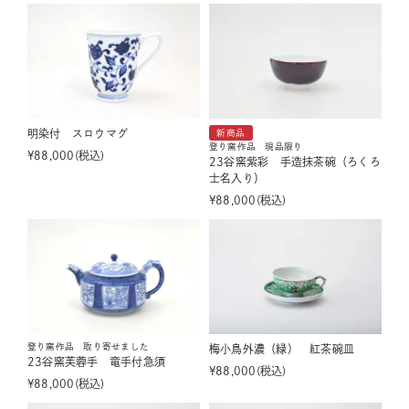
明染付 スロウマグ
新商品
登り窯作品 現品限り
¥
88,000
税込
23谷窯紫彩 手造抹茶碗（ろくろ
士名入り）
¥
88,000
税込
登り窯作品 取り寄せました
梅小鳥外濃（緑） 紅茶碗皿
23谷窯芙蓉手 竜手付急須
¥
88,000
税込
¥
88,000
税込