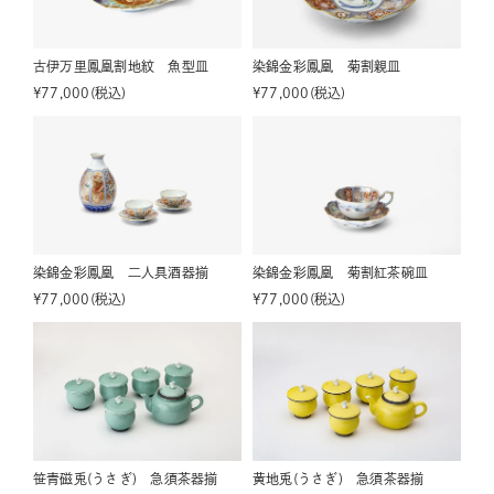
古伊万里鳳凰割地紋 魚型皿
染錦金彩鳳凰 菊割親皿
¥
77,000
税込
¥
77,000
税込
染錦金彩鳳凰 二人具酒器揃
染錦金彩鳳凰 菊割紅茶碗皿
¥
77,000
税込
¥
77,000
税込
笹青磁兎(うさぎ) 急須茶器揃
黄地兎(うさぎ) 急須茶器揃