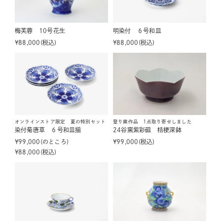
梅芙蓉 10号花生
明染付 ６号和皿
¥
88,000
税込
¥
88,000
税込
オンラインストア限定 夏の特別セット
登り窯作品 1点取り寄せしました
染付菊唐草 ６号和皿揃
24谷窯紫彩磁 桔梗深鉢
¥
99,000
のところ
¥
99,000
税込
¥
88,000
税込