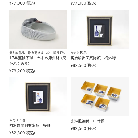
¥
77,000
税込
¥
77,000
税込
登り窯作品 取り寄せました 現品限り
今だけP3倍
17谷窯釉下彩 かもめ彫刻鉢 (灰
明治輸出図案陶額 梅外緑
かぶりあり)
¥
82,500
税込
¥
79,200
税込
今だけP3倍
光琳風染付 中付揃
明治輸出図案陶額 桜鯉
¥
82,500
税込
¥
82,500
税込