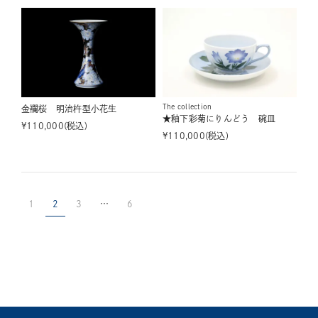
The collection
金襴桜 明治杵型小花生
★釉下彩菊にりんどう 碗皿
¥
110,000
税込
¥
110,000
税込
1
2
3
…
6