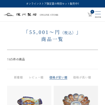
オンラインストア限定夏の特別セット販売中!!
0
ONLINE STORE
深
川
製
磁
「
55,001
～
円
」
（税込）
商品一覧
165
件の商品
新着順
レビュー順
価格が安い順
価格が高い順