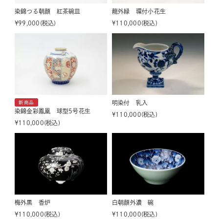
染錦つる朝顔 紅茶碗皿
龍外緑 環付小花生
¥
99,000
税込
¥
110,000
税込
明染付 乳入
新商品
染錦金彩鳳凰 球型5号花生
¥
110,000
税込
¥
110,000
税込
梅外黒 香炉
白朝顔外濃 碗
¥
110,000
税込
¥
110,000
税込