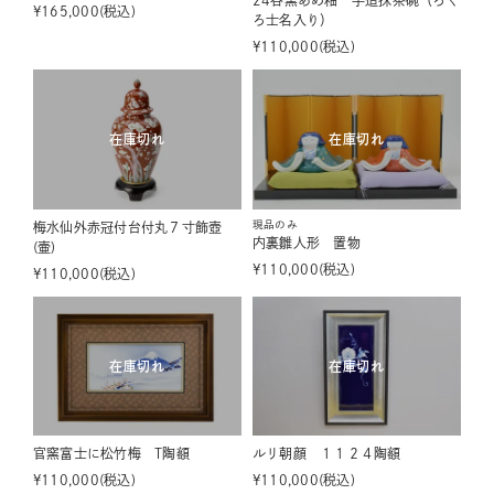
24谷窯あめ釉 手造抹茶碗（ろく
¥
165,000
税込
ろ士名入り）
¥
110,000
税込
在庫切れ
在庫切れ
現品のみ
梅水仙外赤冠付台付丸７寸飾壺
内裏雛人形 置物
(壷)
¥
110,000
税込
¥
110,000
税込
在庫切れ
在庫切れ
官窯富士に松竹梅 T陶額
ルリ朝顔 １１２４陶額
¥
110,000
税込
¥
110,000
税込