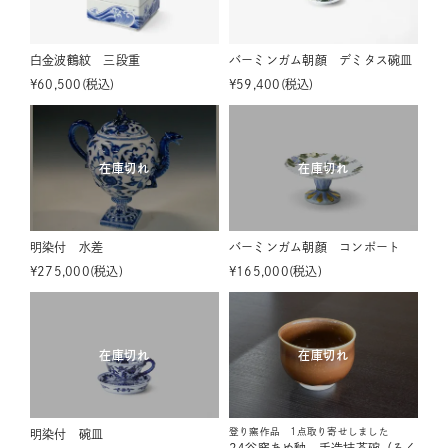
白金波鶴紋 三段重
バーミンガム朝顔 デミタス碗皿
¥
60,500
税込
¥
59,400
税込
在庫切れ
在庫切れ
明染付 水差
バーミンガム朝顔 コンポート
¥
275,000
税込
¥
165,000
税込
在庫切れ
在庫切れ
登り窯作品 1点取り寄せしました
明染付 碗皿