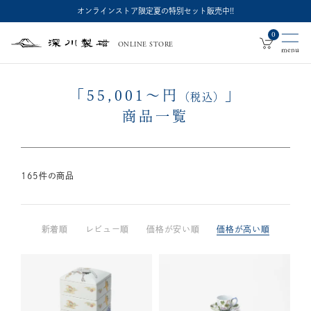
オンラインストア限定夏の特別セット販売中!!
0
ONLINE STORE
深
川
製
磁
「
55,001
～
円
」
（税込）
商品一覧
165
件の商品
新着順
レビュー順
価格が安い順
価格が高い順