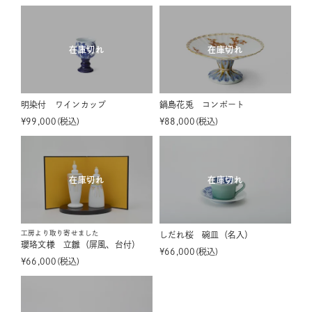
在庫切れ
在庫切れ
明染付 ワインカップ
鍋島花兎 コンポート
¥
99,000
税込
¥
88,000
税込
在庫切れ
在庫切れ
工房より取り寄せました
しだれ桜 碗皿（名入）
瓔珞文様 立雛（屏風、台付）
¥
66,000
税込
¥
66,000
税込