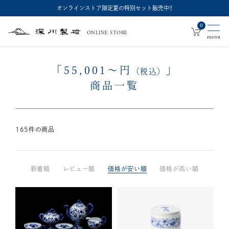
オンラインストア限定夏の特別セット販売中!!
0
ONLINE STORE
深
川
製
磁
「
55,001
～
円
」
（税込）
商品一覧
165
件の商品
新着順
レビュー順
価格が安い順
価格が高い順