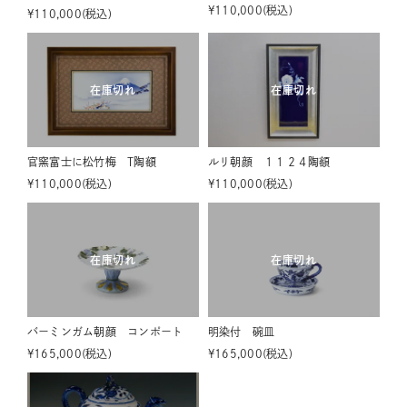
¥
110,000
税込
¥
110,000
税込
在庫切れ
在庫切れ
官窯富士に松竹梅 T陶額
ルリ朝顔 １１２４陶額
¥
110,000
税込
¥
110,000
税込
在庫切れ
在庫切れ
バーミンガム朝顔 コンポート
明染付 碗皿
¥
165,000
税込
¥
165,000
税込