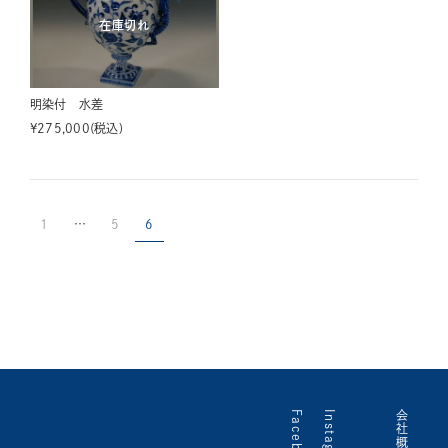
在庫切れ
明染付 水差
¥
275,000
税込
1
…
5
6
Facebook
Instagram
会社概要