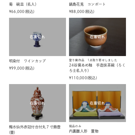
菊 碗皿（名入）
鍋島花兎 コンポート
¥
66,000
税込
¥
88,000
税込
在庫切れ
在庫切れ
登り窯作品 1点取り寄せしました
明染付 ワインカップ
24谷窯あめ釉 手造抹茶碗（ろく
¥
99,000
税込
ろ士名入り）
¥
110,000
税込
在庫切れ
在庫切れ
現品のみ
梅水仙外赤冠付台付丸７寸飾壺
内裏雛人形 置物
(壷)