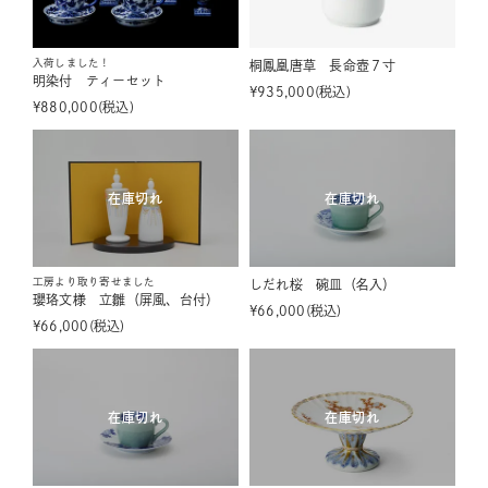
入荷しました！
桐鳳凰唐草 長命壺７寸
明染付 ティーセット
¥
935,000
税込
¥
880,000
税込
在庫切れ
在庫切れ
工房より取り寄せました
しだれ桜 碗皿（名入）
瓔珞文様 立雛（屏風、台付）
¥
66,000
税込
¥
66,000
税込
在庫切れ
在庫切れ