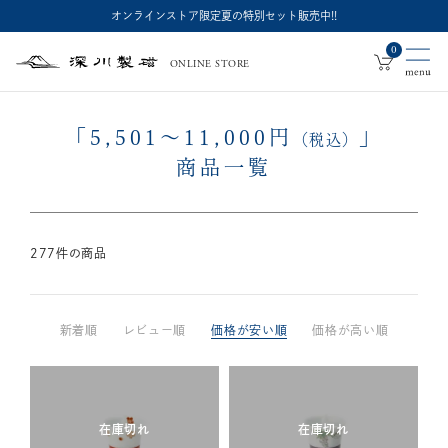
オンラインストア限定夏の特別セット販売中!!
0
ONLINE STORE
深
川
製
磁
「
5,501
～
11,000
円
」
（税込）
商品一覧
277
件の商品
新着順
レビュー順
価格が安い順
価格が高い順
在庫切れ
在庫切れ