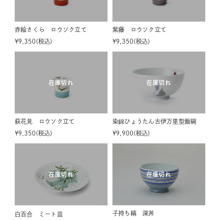
赤絵さくら ロウソク立て
紫藤 ロウソク立て
¥
9,350
税込
¥
9,350
税込
在庫切れ
在庫切れ
萩花見 ロウソク立て
染錦ひょうたん古伊万里型飯碗
¥
9,350
税込
¥
9,900
税込
在庫切れ
在庫切れ
子持ち縞 深丼
白百合 ミート皿