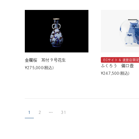
金襴桜 耳付９号花生
ECサイト & 直営店限
ふくろう 偏口壺
¥
275,000
税込
¥
247,500
税込
1
2
…
31