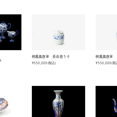
湯呑
飯碗
鉢
食卓小物
青磁
シンプル
花モチーフ
花器／インテリア
ボンボニエ
桐鳳凰唐草 長命壺５寸
桐鳳凰唐草 
ト
¥
550,000
税込
¥
550,000
税