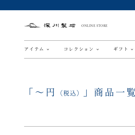
ONLINE STORE
深
川
製
磁
アイテム
コレクション
ギフト
限定商品
てと
「
～
円
」
商品一
皿
（税込）
カップ ＆ ソーサー
ワインカップ
TEWAZ