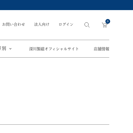
0
お問い合わせ
法人向け
ログイン
帯別
深川製磁オフィシャルサイト
店舗情報
引出物
手元供養
〜
節目の御祝
ペット骨壺
オツカレサマ、
5,500円
以内
(税込)
ワタシ
eギフト
5,501円～11,000円
(税込)
11,001円～22,000円
(税込)
須／土瓶
22,001円～33,000円
(税込)
草花折枝白抜紋