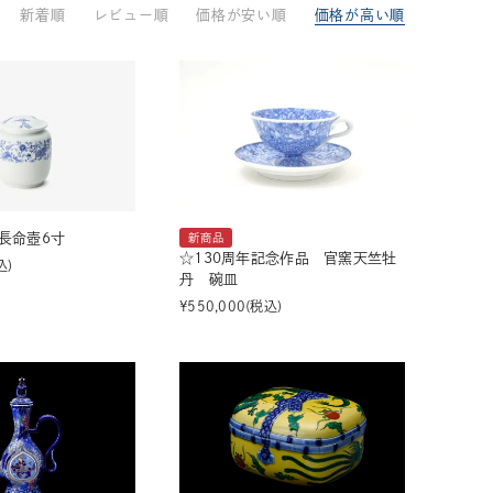
新着順
レビュー順
価格が安い順
価格が高い順
33,001円～55,000円
(税込)
55,001円
以上
(税込)
動物モチーフ
ール
長命壺6寸
新商品
☆130周年記念作品 官窯天竺牡
込
丹 碗皿
¥
550,000
税込