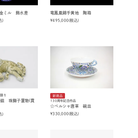
金ミル 飾水差
竜鳳凰錦手黄地 陶箱
込
¥
495,000
税込
品限り
新商品
青磁 珠獅子置物(貫
130周年記念作品
☆ペルシャ唐草 碗皿
¥
330,000
税込
込