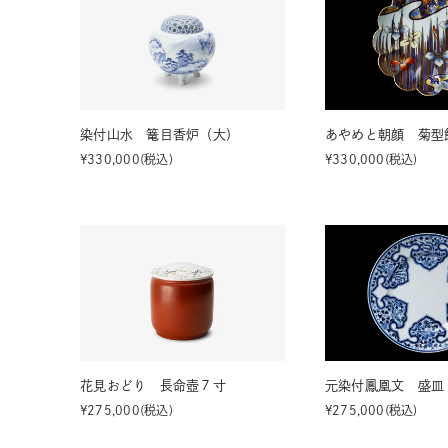
染付山水 篭目香炉（大）
あやめと朝顔 菊型
¥
330,000
税込
¥
330,000
税込
花見おどり 長命壺７寸
元染付鳳凰文 盛皿
¥
275,000
税込
¥
275,000
税込