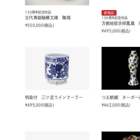
130周年記念作品
新商品
古代青磁釉椿文様 陶箱
130周年記念作品
方割地紋吉祥鳳凰 
¥
550,000
税込
¥
495,000
税込
明染付 三ツ足ワインクーラー
つる朝顔 ヌーボー
¥
495,000
税込
¥
462,000
税込