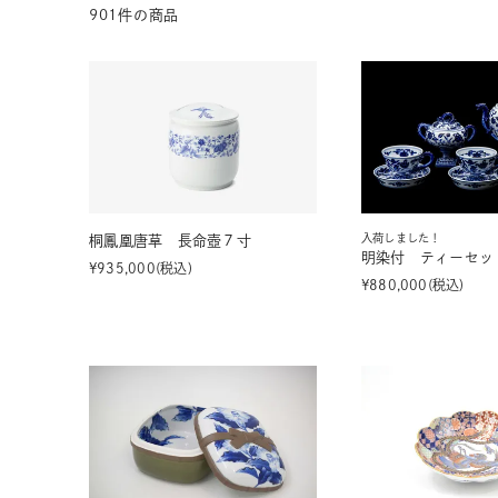
901
件の商品
茶器揃い
丼
染付
蓋物
入荷しました！
桐鳳凰唐草 長命壺７寸
明染付 ティーセッ
¥
935,000
税込
¥
880,000
税込