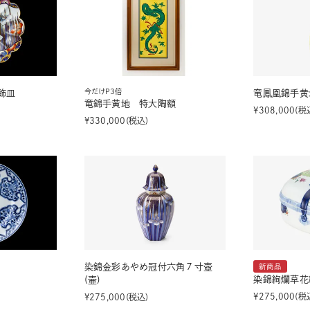
今だけP3倍
飾皿
竜鳳凰錦手黄
竜錦手黄地 特大陶額
¥
308,000
税
¥
330,000
税込
染錦金彩あやめ冠付六角７寸壺
新商品
染錦絢爛草花
(壷)
¥
275,000
税
¥
275,000
税込