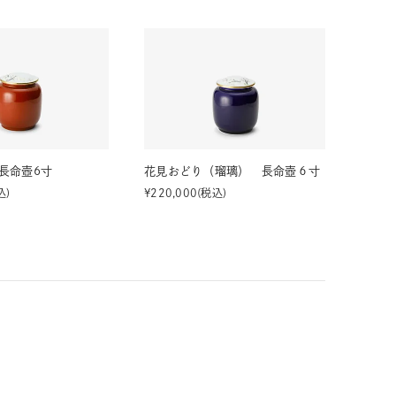
長命壺6寸
花見おどり（瑠璃） 長命壺６寸
込
¥
220,000
税込