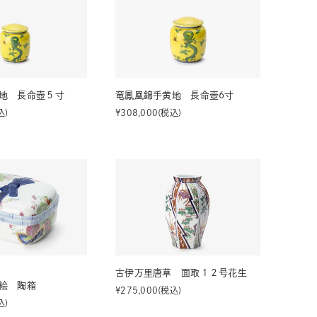
地 長命壺５寸
竜鳳凰錦手黄地 長命壺6寸
込
¥
308,000
税込
古伊万里唐草 面取１２号花生
絵 陶箱
¥
275,000
税込
込