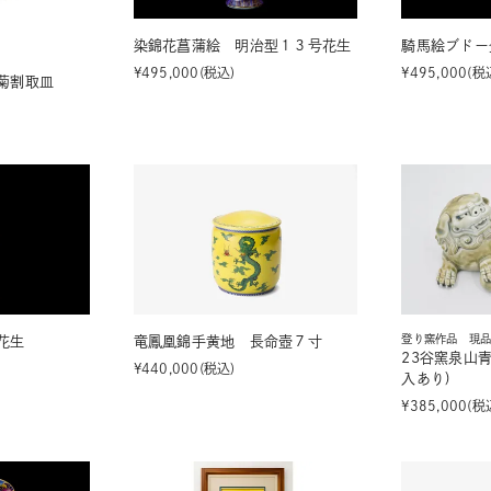
染錦花菖蒲絵 明治型１３号花生
騎馬絵ブドー
¥
495,000
税込
¥
495,000
税
菊割取皿
登り窯作品 現
花生
竜鳳凰錦手黄地 長命壺７寸
23谷窯泉山
¥
440,000
税込
入あり)
¥
385,000
税