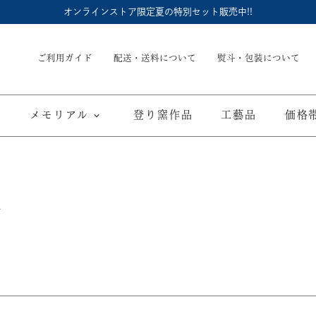
オンラインストア限定夏の特別セット販売中!!
ご利用ガイド
配送・送料について
熨斗・包装について
メモリアル
登り窯作品
工藝品
価格
内祝
御結婚御祝
長命壺 (骨壺)
季節商品
子供食器
御出産御祝
長寿の御祝
仏具
て
ブルーワイナリー
ブルーチャイナ
寿赤絵
覧
取り皿
豆皿
海外へのお土産
弔事
カップ／ゴブレット
マグカップ
酒器
ポット／急
A
ARTE WAN
ARTE PLATE
富士山