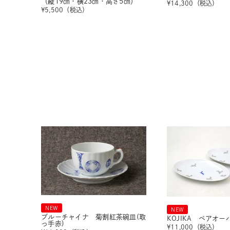
（縦19㎝・横23㎝・高さ5㎝）
¥
14,300
（税込）
¥
5,500
（税込）
NEW
NEW
ブルーチャイナ 菊割紅茶碗皿(取
KOJIKA ペアオ
っ手赤)
¥
11,000
（税込）