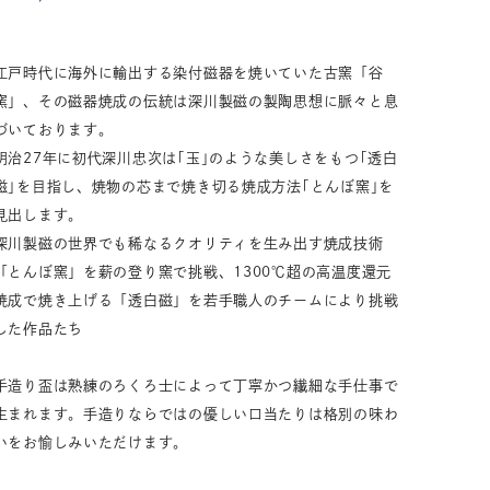
33,001円～55,000円
(税込)
55,001円
以上
(税込)
江戸時代に海外に輸出する染付磁器を焼いていた古窯「谷
窯」、その磁器焼成の伝統は深川製磁の製陶思想に脈々と息
づいております。
明治27年に初代深川忠次は｢玉｣のような美しさをもつ｢透白
動物モチーフ
ール
磁｣を目指し、焼物の芯まで焼き切る焼成方法｢とんぼ窯｣を
見出します。
深川製磁の世界でも稀なるクオリティを生み出す焼成技術
「とんぼ窯」を薪の登り窯で挑戦、1300℃超の高温度還元
焼成で焼き上げる「透白磁」を若手職人のチームにより挑戦
した作品たち
手造り盃は熟練のろくろ士によって丁寧かつ繊細な手仕事で
生まれます。手造りならではの優しい口当たりは格別の味わ
いをお愉しみいただけます。