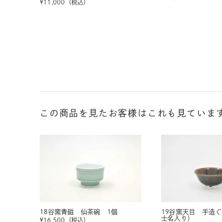
¥
11,000
（税込）
この商品を見たお客様はこれも見ていま
18谷窯青磁 仙茶碗 1個
19谷窯天目 手造
士名入り）
¥
16,500
（税込）