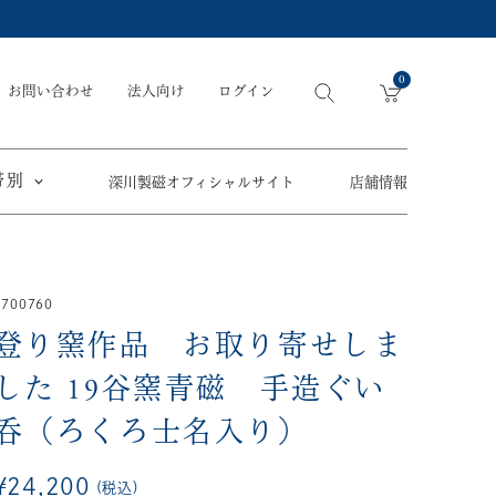
0
お問い合わせ
法人向け
ログイン
帯別
深川製磁オフィシャルサイト
店舗情報
引出物
手元供養
〜
6700760
節目の御祝
ペット骨壺
オツカレサマ、
登り窯作品 お取り寄せしま
5,500円
以内
(税込)
ワタシ
eギフト
した
19谷窯青磁 手造ぐい
5,501円～11,000円
(税込)
呑（ろくろ士名入り）
11,001円～22,000円
(税込)
須／土瓶
22,001円～33,000円
(税込)
草花折枝白抜紋
¥
24,200
税込