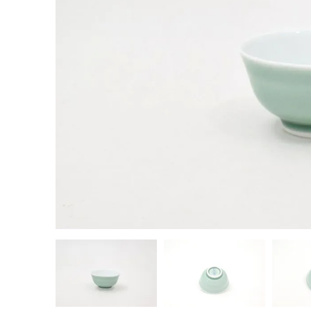
茶器揃い
丼
染付
蓋物