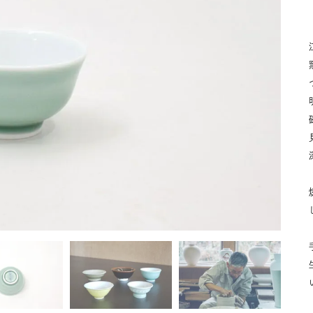
湯呑
飯碗
鉢
食卓小物
青磁
シンプル
花モチーフ
花器／インテリア
ボンボニエ