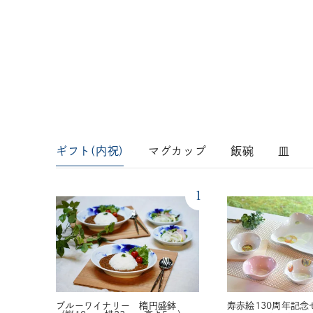
ギフト(内祝)
マグカップ
飯碗
皿
1
ブルーワイナリー 楕円盛鉢
寿赤絵130周年記念