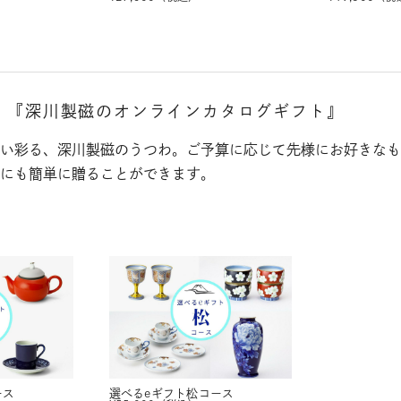
。
『深川製磁のオンラインカタログギフト』
い彩る、深川製磁のうつわ。ご予算に応じて先様にお好きなも
にも簡単に贈ることができます。
ース
選べるeギフト
松コース