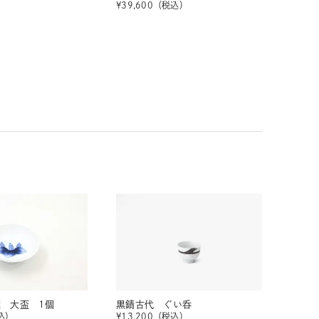
¥
39,600
（税込）
葉 大盃 1個
黒錆古代 ぐい呑
込）
¥
13,200
（税込）