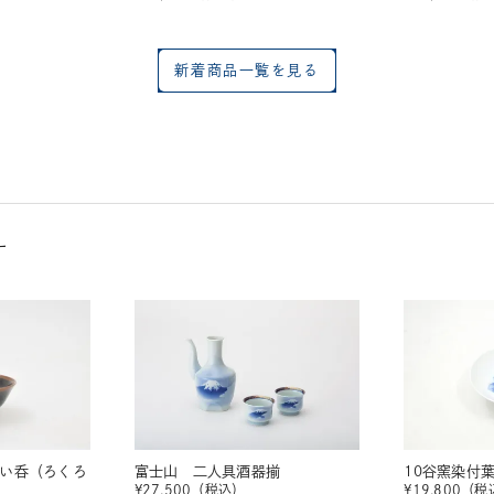
新着商品一覧を見る
す
ぐい呑（ろくろ
富士山 二人具酒器揃
10谷窯染付
¥
27,500
（税込）
¥
19,800
（税