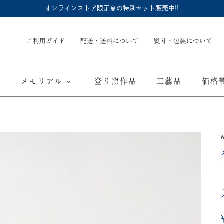
オンラインストア限定夏の特別セット販売中!!
ご利用ガイド
配送・送料について
熨斗・包装について
メモリアル
登り窯作品
工藝品
価格
）
内祝
御結婚御祝
長命壺 (骨壺)
季節商品
子供食器
御出産御祝
長寿の御祝
仏具
て
ブルーワイナリー
ブルーチャイナ
寿赤絵
取り皿
豆皿
海外へのお土産
弔事
カップ／ゴブレット
マグカップ
酒器
ポット／急
A
ARTE WAN
ARTE PLATE
富士山