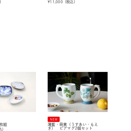
）
¥
11,000
（税込）
NEW
枚組
薄藍・萌黄（うすあい・もえ
ぎ） ビアマグ2個セット
込）