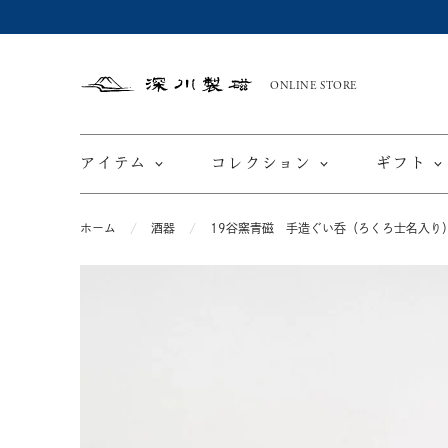
ONLINE STORE
深
川
製
磁
アイテム
コレクション
ギフト
ホーム
酒器
19谷窯青磁 手造ぐい呑（ろくろ士名入り
限定商品
てと
皿
カップ ＆ ソーサー
ワインカップ
TEWAZ