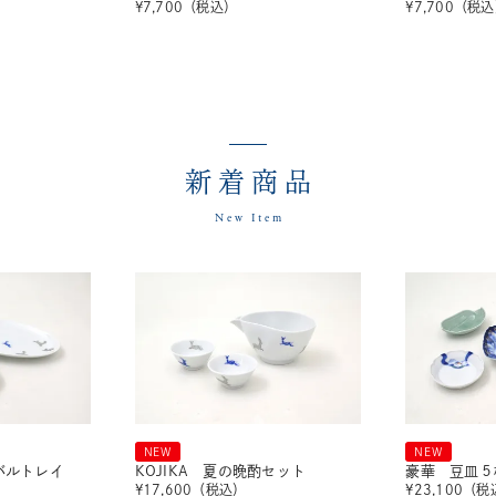
¥
7,700
（税込）
¥
7,700
（税込
新着商品
New Item
NEW
NEW
ーバルトレイ
KOJIKA 夏の晩酌セット
豪華 豆皿５
¥
17,600
（税込）
¥
23,100
（税