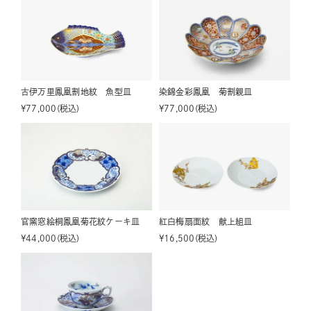
古伊万里鳳凰割地紋 魚型皿
染錦金彩鳳凰 菊割親皿
¥
77,000
税込
¥
77,000
税込
官窯窓絵桐鳳凰菊花紋ケーキ皿
紅白梅扇面紋 献上組皿
¥
44,000
税込
¥
16,500
税込