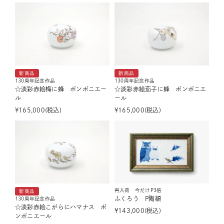
新商品
新商品
130周年記念作品
130周年記念作品
☆淡彩赤絵梅に蜂 ボンボニエー
☆淡彩赤絵茄子に蜂 ボンボニエ
ル
ール
¥
165,000
税込
¥
165,000
税込
再入荷 今だけP3倍
新商品
ふくろう P陶額
130周年記念作品
☆淡彩赤絵こがらにハマナス ボ
¥
143,000
税込
ンボニエール