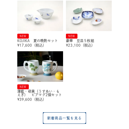
NEW
NEW
KOJIKA 夏の晩酌セット
豪華 豆皿５枚組
¥
17,600
（税込）
¥
23,100
（税込）
NEW
薄藍・萌黄（うすあい・も
えぎ） ビアマグ2個セット
¥
39,600
（税込）
新着商品一覧を見る