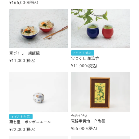
¥
165,000
税込
宝づくし 組飯碗
eギフト対応
宝づくし 組湯呑
¥
11,000
税込
¥
11,000
税込
今だけP3倍
eギフト対応
竜錦手黄地 Ｐ陶額
菊七宝 ボンボニエール
¥
55,000
税込
¥
22,000
税込