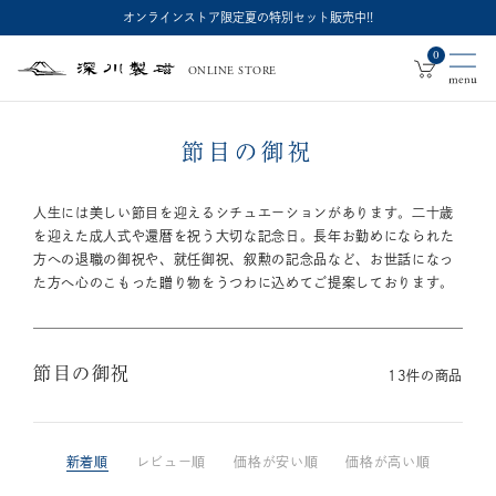
オンラインストア限定夏の特別セット販売中!!
0
ONLINE STORE
深
川
製
磁
節目の御祝
人生には美しい節目を迎えるシチュエーションがあります。二十歳
を迎えた成人式や還暦を祝う大切な記念日。
長年お勤めになられた
方への退職の御祝や、就任御祝、叙勲の記念品など、お世話になっ
た方へ心のこもった贈り物をうつわに込めてご提案しております。
節目の御祝
13
件の商品
新着順
レビュー順
価格が安い順
価格が高い順