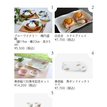
1
2
ブルーワイナリー 楕円盛
白百合 スクエアトレイ
鉢
¥
7,700
（税込）
（縦19㎝・横23㎝・高さ5
㎝）
¥
5,500
（税込）
3
4
寿赤絵130周年記念セット
寿赤絵 角サンドイッチト
レイ
¥
14,300
（税込）
¥
7,700
（税込）
5