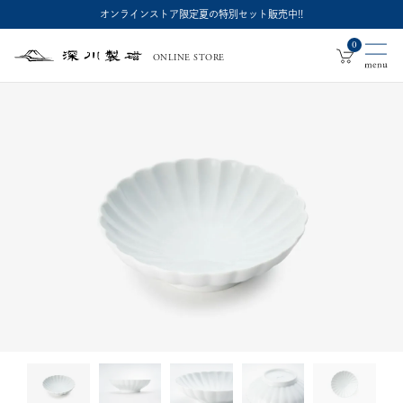
オンラインストア限定夏の特別セット販売中!!
0
ONLINE STORE
深
川
製
磁