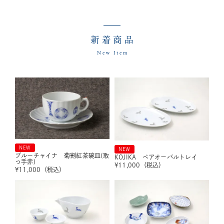
新着商品
New Item
NEW
NEW
ブルーチャイナ 菊割紅茶碗皿(取
KOJIKA ペアオーバルトレイ
っ手赤)
¥
11,000
（税込）
¥
11,000
（税込）