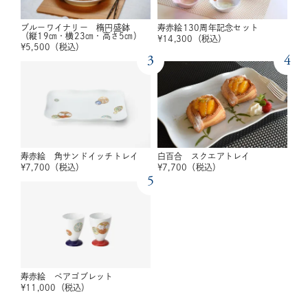
ブルーワイナリー 楕円盛鉢
寿赤絵130周年記念セット
（縦19㎝・横23㎝・高さ5㎝）
¥
14,300
（税込）
¥
5,500
（税込）
3
4
寿赤絵 角サンドイッチトレイ
白百合 スクエアトレイ
¥
7,700
（税込）
¥
7,700
（税込）
5
寿赤絵 ペアゴブレット
¥
11,000
（税込）