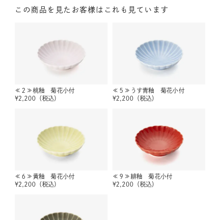
この商品を見たお客様はこれも見ています
≪２≫桃釉 菊花小付
≪５≫うす青釉 菊花小付
¥
2,200
（税込）
¥
2,200
（税込）
≪６≫黄釉 菊花小付
≪９≫緋釉 菊花小付
¥
2,200
（税込）
¥
2,200
（税込）