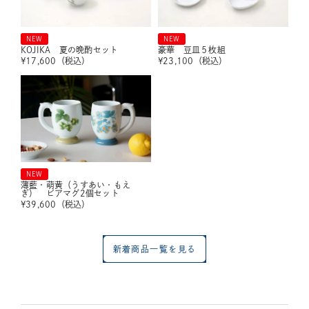
NEW
NEW
KOJIKA 夏の晩酌セット
豪華 豆皿５枚組
¥
17,600
（税込）
¥
23,100
（税込）
NEW
薄藍・萌黄（うすあい・もえ
ぎ） ビアマグ2個セット
¥
39,600
（税込）
新着商品一覧を見る