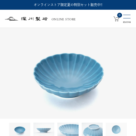
オンラインストア限定夏の特別セット販売中!!
0
ONLINE STORE
深
川
製
磁