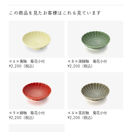
この商品を見たお客様はこれも見ています
≪６≫黄釉 菊花小付
≪８≫深緑釉 菊花小付
¥
2,200
（税込）
¥
2,200
（税込）
≪９≫緋釉 菊花小付
≪４≫茶灰釉 菊花小付
¥
2,200
（税込）
¥
2,200
（税込）