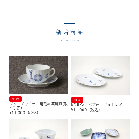
新着商品
New Item
NEW
NEW
ブルーチャイナ 菊割紅茶碗皿(取
KOJIKA ペアオーバルトレイ
っ手赤)
¥
11,000
（税込）
¥
11,000
（税込）