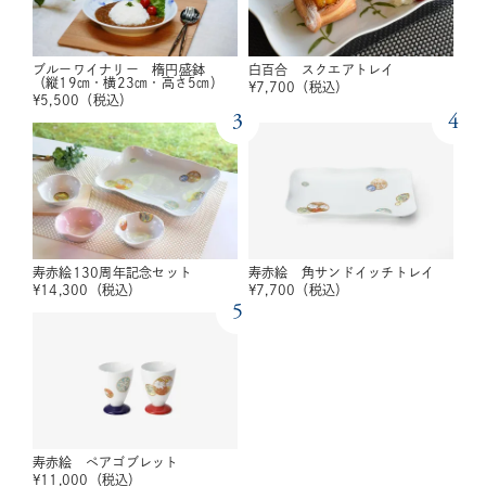
ブルーワイナリー 楕円盛鉢
白百合 スクエアトレイ
（縦19㎝・横23㎝・高さ5㎝）
¥
7,700
（税込）
¥
5,500
（税込）
3
4
寿赤絵130周年記念セット
寿赤絵 角サンドイッチトレイ
¥
14,300
（税込）
¥
7,700
（税込）
5
寿赤絵 ペアゴブレット
¥
11,000
（税込）