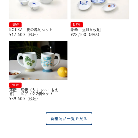
NEW
NEW
KOJIKA 夏の晩酌セット
豪華 豆皿５枚組
¥
17,600
（税込）
¥
23,100
（税込）
NEW
薄藍・萌黄（うすあい・もえ
ぎ） ビアマグ2個セット
¥
39,600
（税込）
新着商品一覧を見る