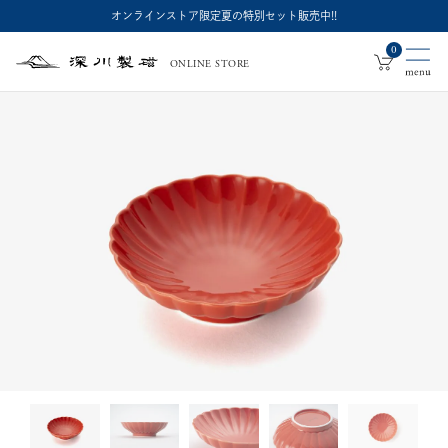
オンラインストア限定夏の特別セット販売中!!
0
ONLINE STORE
深
川
製
磁