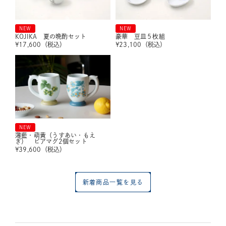
NEW
NEW
KOJIKA 夏の晩酌セット
豪華 豆皿５枚組
¥
17,600
（税込）
¥
23,100
（税込）
NEW
薄藍・萌黄（うすあい・もえ
ぎ） ビアマグ2個セット
¥
39,600
（税込）
新着商品一覧を見る