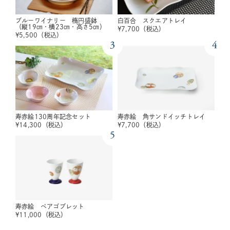
ブルーワイナリー 楕円盛鉢
白百合 スクエアトレイ
（縦19㎝・横23㎝・高さ5㎝）
¥
7,700
（税込）
¥
5,500
（税込）
3
4
寿赤絵130周年記念セット
寿赤絵 角サンドイッチトレイ
¥
14,300
（税込）
¥
7,700
（税込）
5
寿赤絵 ペアゴブレット
¥
11,000
（税込）