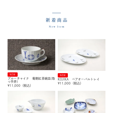
新着商品
New Item
NEW
NEW
ブルーチャイナ 菊割紅茶碗皿(取
KOJIKA ペアオーバルトレイ
っ手赤)
¥
11,000
（税込）
¥
11,000
（税込）