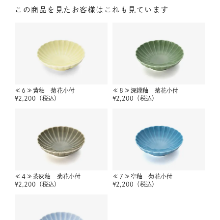
この商品を見たお客様はこれも見ています
≪６≫黄釉 菊花小付
≪８≫深緑釉 菊花小付
¥
2,200
（税込）
¥
2,200
（税込）
≪４≫茶灰釉 菊花小付
≪７≫空釉 菊花小付
¥
2,200
（税込）
¥
2,200
（税込）