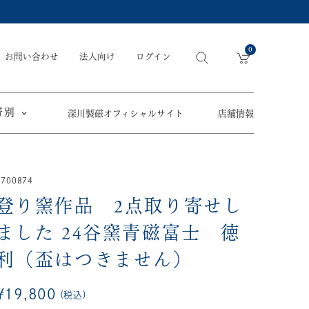
0
お問い合わせ
法人向け
ログイン
帯別
深川製磁オフィシャルサイト
店舗情報
引出物
手元供養
〜
6700874
節目の御祝
ペット骨壺
登り窯作品 2点取り寄せし
オツカレサマ、
5,500円
以内
(税込)
ワタシ
eギフト
ました
24谷窯青磁富士 徳
5,501円～11,000円
(税込)
利（盃はつきません）
11,001円～22,000円
(税込)
¥
19,800
税込
須／土瓶
22,001円～33,000円
(税込)
草花折枝白抜紋