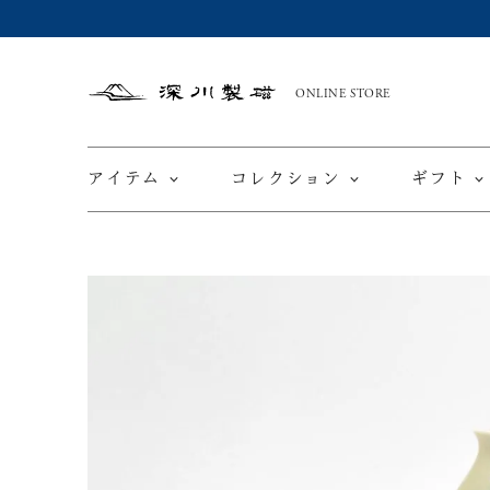
ONLINE STORE
深
川
製
磁
アイテム
コレクション
ギフト
限定商品
てと
皿
カップ ＆ ソーサー
ワインカップ
TEWAZ