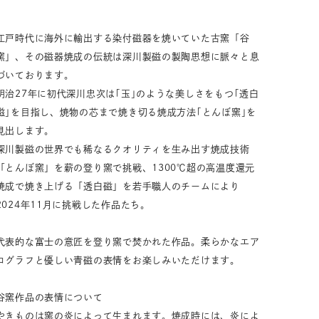
33,001円～55,000円
(税込)
江戸時代に海外に輸出する染付磁器を焼いていた古窯「谷
55,001円
以上
(税込)
窯」、その磁器焼成の伝統は深川製磁の製陶思想に脈々と息
づいております。
明治27年に初代深川忠次は｢玉｣のような美しさをもつ｢透白
磁｣を目指し、焼物の芯まで焼き切る焼成方法｢とんぼ窯｣を
動物モチーフ
ール
見出します。
深川製磁の世界でも稀なるクオリティを生み出す焼成技術
「とんぼ窯」を薪の登り窯で挑戦、1300℃超の高温度還元
焼成で焼き上げる「透白磁」を若手職人のチームにより
2024年11月に挑戦した作品たち。
代表的な富士の意匠を登り窯で焚かれた作品。柔らかなエア
ログラフと優しい青磁の表情をお楽しみいただけます。
谷窯作品の表情について
やきものは窯の炎によって生まれます。焼成時には、炎によ