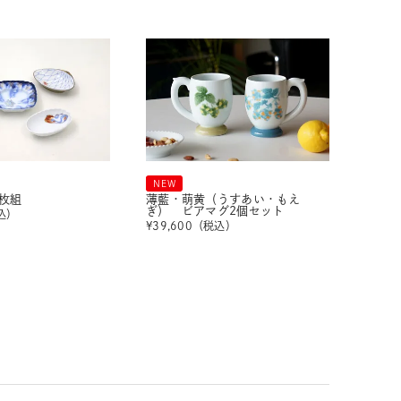
NEW
枚組
薄藍・萌黄（うすあい・もえ
ぎ） ビアマグ2個セット
込）
¥
39,600
（税込）