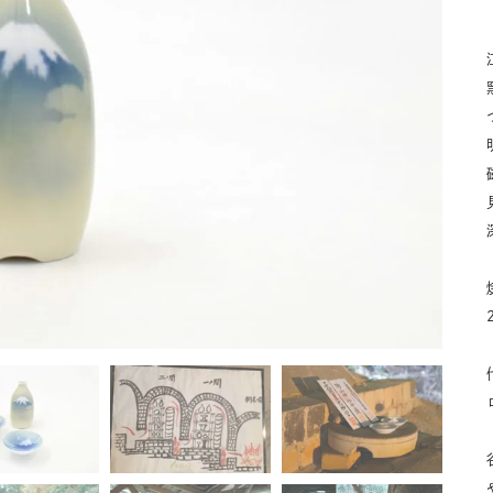
湯呑
飯碗
鉢
食卓小物
青磁
シンプル
花モチーフ
花器／インテリア
ボンボニエ