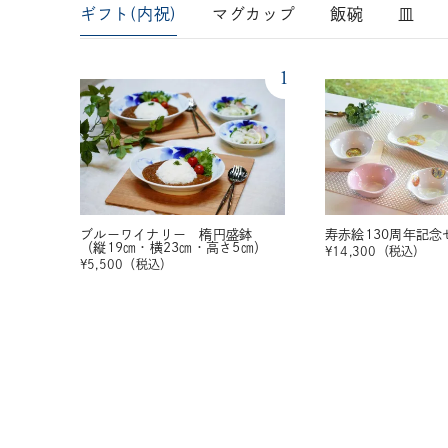
ギフト(内祝)
マグカップ
飯碗
皿
1
ブルーワイナリー 楕円盛鉢
寿赤絵130周年記念
（縦19㎝・横23㎝・高さ5㎝）
¥
14,300
（税込）
¥
5,500
（税込）