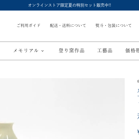
オンラインストア限定夏の特別セット販売中!!
ご利用ガイド
配送・送料について
熨斗・包装について
メモリアル
登り窯作品
工藝品
価格
内祝
御結婚御祝
長命壺 (骨壺)
季節商品
子供食器
御出産御祝
長寿の御祝
仏具
て
ブルーワイナリー
ブルーチャイナ
寿赤絵
取り皿
豆皿
海外へのお土産
弔事
カップ／ゴブレット
マグカップ
酒器
ポット／急
A
ARTE WAN
ARTE PLATE
富士山