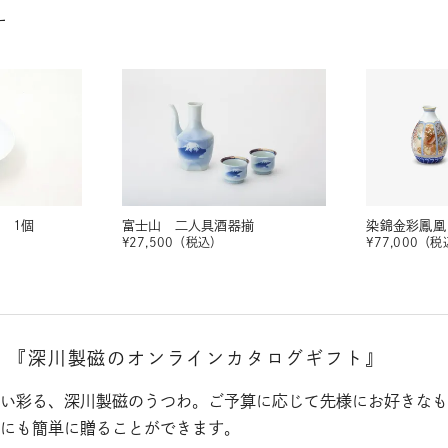
す
 1個
富士山 二人具酒器揃
染錦金彩鳳凰
¥
27,500
（税込）
¥
77,000
（税
。
『深川製磁のオンラインカタログギフト』
い彩る、深川製磁のうつわ。ご予算に応じて先様にお好きなも
にも簡単に贈ることができます。