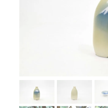
茶器揃い
丼
染付
蓋物