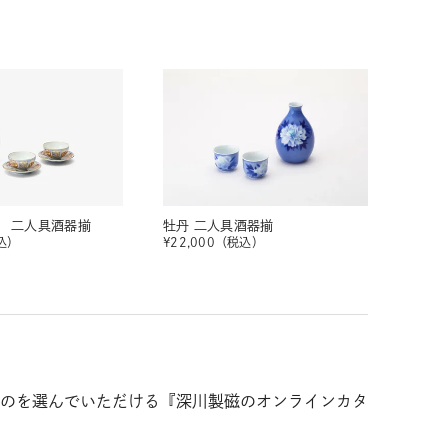
 二人具酒器揃
牡丹 二人具酒器揃
込）
¥
22,000
（税込）
のを選んでいただける『深川製磁のオンラインカタ