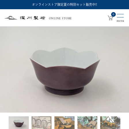
オンラインストア限定夏の特別セット販売中!!
0
ONLINE STORE
深
川
製
磁