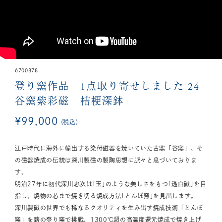
6700878
登り窯作品 1点取り寄せしました
24
谷窯紫彩磁 桔梗深鉢
¥
99,000
税込
江戸時代に海外に輸出する染付磁器を焼いていた古窯「谷窯」、そ
の磁器焼成の伝統は深川製磁の製陶思想に脈々と息づいておりま
す。
明治27年に初代深川忠次は｢玉｣のような美しさをもつ｢透白磁｣を目
指し、焼物の芯まで焼き切る焼成方法｢とんぼ窯｣を見出します。
深川製磁の世界でも稀なるクオリティを生み出す焼成技術「とんぼ
窯」を薪の登り窯で挑戦、1300℃超の高温度還元焼成で焼き上げ