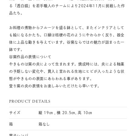
る「透白磁」を若手職人のチームにより2024年11月に挑戦した作
品たち。
お料理の煮物からフルーツを盛る鉢として、またインテリアとして
も絵になるかたち。口縁は桔梗の花のようにやわらかく反り、器全
体に上品な動きを与えています。谷窯ならではの魅力が詰まった一
鉢です。
谷窯作品の表情について
やきものは窯の炎によって生まれます。焼成時には、炎による釉薬
の予期しない変化や、貫入と言われる生地にヒビが入ったような状
態がやきものの表面にあらわれる事があります。
登り窯の炎の表情をお楽しみいただけたら幸いです。
PRODUCT DETAILS
サイズ
縦 19㎝ , 横 20.5㎝, 高 10㎝
箱
箱なし
電子レンジ
-