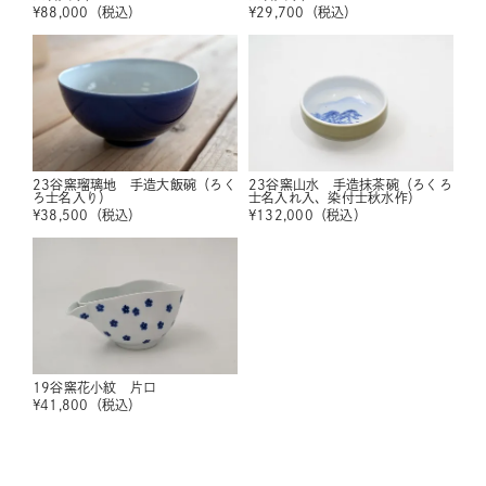
¥
88,000
（税込）
¥
29,700
（税込）
23谷窯瑠璃地 手造大飯碗（ろく
23谷窯山水 手造抹茶碗（ろくろ
ろ士名入り）
士名入れ入、染付士秋水作）
¥
38,500
（税込）
¥
132,000
（税込）
19谷窯花小紋 片口
¥
41,800
（税込）