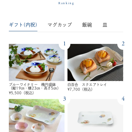
Ranking
ギフト(内祝)
マグカップ
飯碗
皿
1
2
ブルーワイナリー 楕円盛鉢
白百合 スクエアトレイ
（縦19㎝・横23㎝・高さ5㎝）
¥
7,700
（税込）
¥
5,500
（税込）
3
4