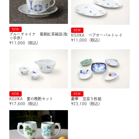
NEW
NEW
ブルーチャイナ 菊割紅茶碗皿(取
KOJIKA ペアオーバルトレイ
っ手赤)
¥
11,000
（税込）
¥
11,000
（税込）
NEW
NEW
KOJIKA 夏の晩酌セット
豪華 豆皿５枚組
¥
17,600
（税込）
¥
23,100
（税込）