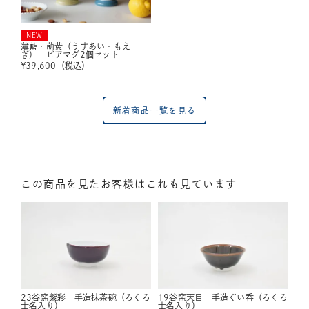
NEW
薄藍・萌黄（うすあい・もえ
ぎ） ビアマグ2個セット
¥
39,600
（税込）
新着商品一覧を見る
この商品を見たお客様はこれも見ています
23谷窯紫彩 手造抹茶碗（ろくろ
19谷窯天目 手造ぐい呑（ろくろ
士名入り）
士名入り）