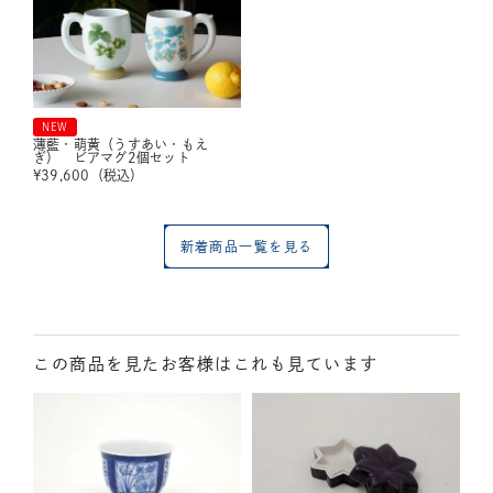
NEW
薄藍・萌黄（うすあい・もえ
ぎ） ビアマグ2個セット
¥
39,600
（税込）
新着商品一覧を見る
この商品を見たお客様はこれも見ています