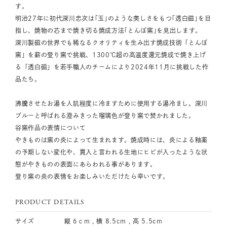
す。
明治27年に初代深川忠次は｢玉｣のような美しさをもつ｢透白磁｣を目
指し、焼物の芯まで焼き切る焼成方法｢とんぼ窯｣を見出します。
深川製磁の世界でも稀なるクオリティを生み出す焼成技術「とんぼ
窯」を薪の登り窯で挑戦、1300℃超の高温度還元焼成で焼き上げ
る「透白磁」を若手職人のチームにより2024年11月に挑戦した作
品たち。
沸騰させたお湯を人肌程度に冷ますために使用する湯冷まし。深川
ブルーと呼ばれる澄みきった瑠璃色が登り窯で焚かれました。
谷窯作品の表情について
やきものは窯の炎によって生まれます。焼成時には、炎による釉薬
の予期しない変化や、貫入と言われる生地にヒビが入ったような状
態がやきものの表面にあらわれる事があります。
登り窯の炎の表情をお楽しみいただけたら幸いです。
PRODUCT DETAILS
サイズ
縦 6ｃm , 横 8.5cm , 高 5.5cm