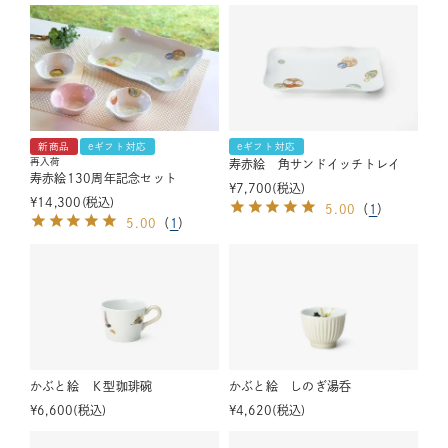
新商品
eギフト対応
eギフト対応
再入荷
寿赤絵 角サンドイッチトレイ
寿赤絵130周年記念セット
¥
7,700
税込
¥
14,300
税込
5.00
（
1
）
5.00
（
1
）
かぶと絵 Ｋ型珈琲碗
かぶと絵 しのぎ湯呑
¥
6,600
税込
¥
4,620
税込