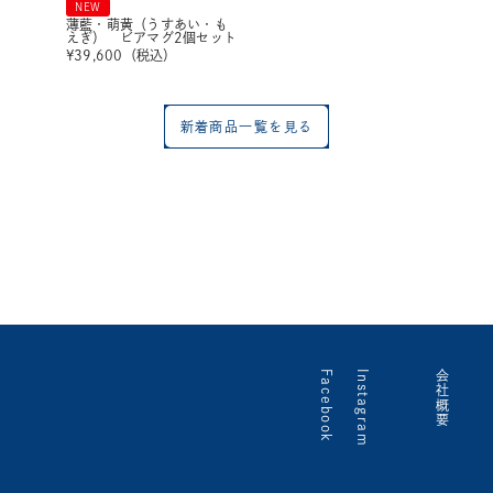
NEW
薄藍・萌黄（うすあい・も
えぎ） ビアマグ2個セット
¥
39,600
（税込）
新着商品一覧を見る
Facebook
Instagram
会社概要