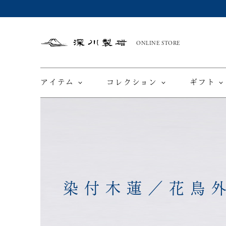
ONLINE STORE
深
川
製
磁
アイテム
コレクション
ギフト
限定商品
てと
皿
染付木蓮／花鳥
カップ ＆ ソーサー
ワインカップ
TEWAZ