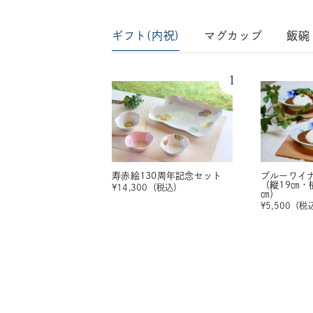
ギフト(内祝)
マグカップ
飯碗
1
寿赤絵130周年記念セット
ブルーワイ
（縦19㎝・
¥
14,300
（税込）
㎝）
¥
5,500
（税