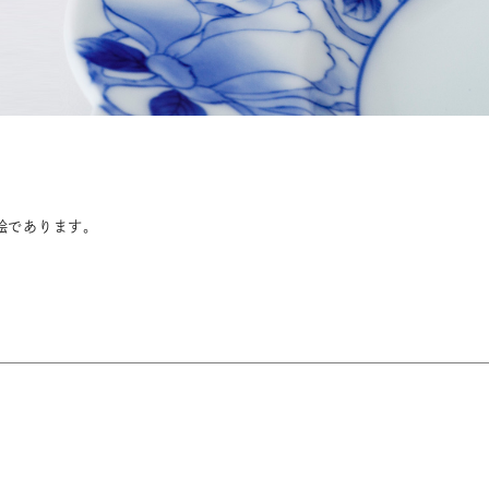
湯呑
飯碗
鉢
食卓小物
青磁
シンプル
花モチーフ
花器／インテリア
ボンボニエ
絵であります。