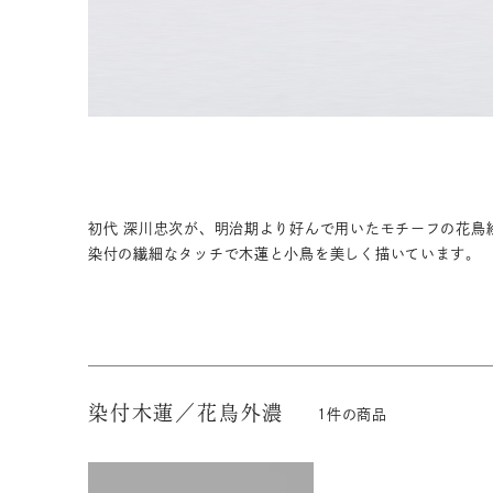
茶器揃い
丼
染付
蓋物
初代 深川忠次が、明治期より好んで用いたモチーフの花鳥
染付の繊細なタッチで木蓮と小鳥を美しく描いています。
染付木蓮／花鳥外濃
1
件の商品