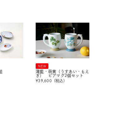
NEW
組
薄藍・萌黄（うすあい・もえ
ぎ） ビアマグ2個セット
）
¥
39,600
（税込）