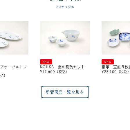
New Item
NEW
NEW
 ペアオーバルトレ
KOJIKA 夏の晩酌セット
豪華 豆皿５枚
¥
17,600
（税込）
¥
23,100
（税込
税込）
新着商品一覧を見る