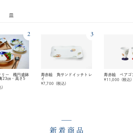
皿
2
3
ナリー 楕円盛鉢
寿赤絵 角サンドイッチトレ
寿赤絵 ペアゴ
横23㎝・高さ5
イ
¥
11,000
（税込
¥
7,700
（税込）
込）
新着商品