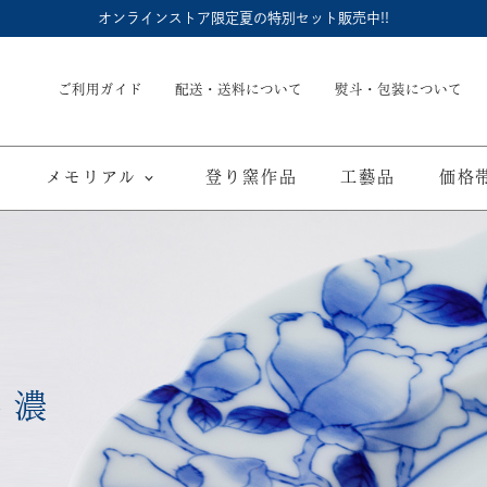
オンラインストア限定夏の特別セット販売中!!
ご利用ガイド
配送・送料について
熨斗・包装について
メモリアル
登り窯作品
工藝品
価格
内祝
御結婚御祝
長命壺 (骨壺)
季節商品
子供食器
御出産御祝
長寿の御祝
仏具
て
ブルーワイナリー
ブルーチャイナ
寿赤絵
取り皿
豆皿
海外へのお土産
弔事
外濃
カップ／ゴブレット
マグカップ
酒器
ポット／急
A
ARTE WAN
ARTE PLATE
富士山