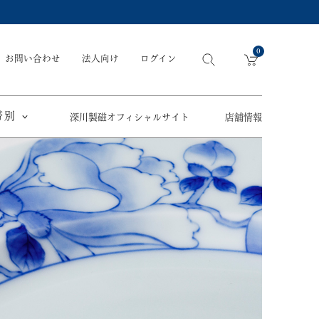
0
お問い合わせ
法人向け
ログイン
帯別
深川製磁オフィシャルサイト
店舗情報
引出物
手元供養
〜
節目の御祝
ペット骨壺
オツカレサマ、
5,500円
以内
(税込)
ワタシ
eギフト
5,501円～11,000円
(税込)
11,001円～22,000円
(税込)
須／土瓶
22,001円～33,000円
(税込)
草花折枝白抜紋