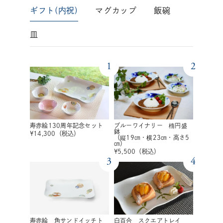
ギフト(内祝)
マグカップ
飯碗
皿
1
2
寿赤絵130周年記念セット
ブルーワイナリー 楕円盛
鉢
¥
14,300
（税込）
（縦19㎝・横23㎝・高さ5
㎝）
¥
5,500
（税込）
3
4
寿赤絵 角サンドイッチト
白百合 スクエアトレイ