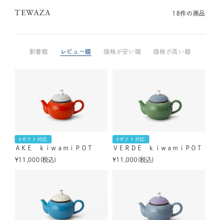
TEWAZA
18
件の商品
新着順
レビュー順
価格が安い順
価格が高い順
eギフト対応
eギフト対応
ＡＫＥ ｋｉｗａｍｉＰＯＴ
ＶＥＲＤＥ ｋｉｗａｍｉＰＯＴ
¥
11,000
税込
¥
11,000
税込