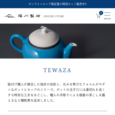
オンラインストア限定夏の特別セット販売中!!
0
ONLINE STORE
深
川
製
磁
TEWAZA
絵付け職人が調合した独自の色彩と、丸みを帯びたフォルムがモダ
ンなポットとカップのシリーズ。
ポットの注ぎ口には湯切れを良く
する特別な工夫をほどこし、職人の手彫りによる磁器の茶こしを備
えるなど機能美を追求しました。