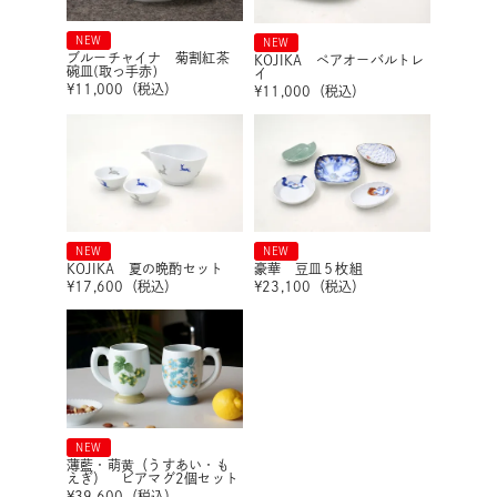
NEW
NEW
ブルーチャイナ 菊割紅茶
KOJIKA ペアオーバルトレ
碗皿(取っ手赤)
イ
¥
11,000
（税込）
¥
11,000
（税込）
NEW
NEW
KOJIKA 夏の晩酌セット
豪華 豆皿５枚組
¥
17,600
（税込）
¥
23,100
（税込）
NEW
薄藍・萌黄（うすあい・も
えぎ） ビアマグ2個セット
¥
39,600
（税込）