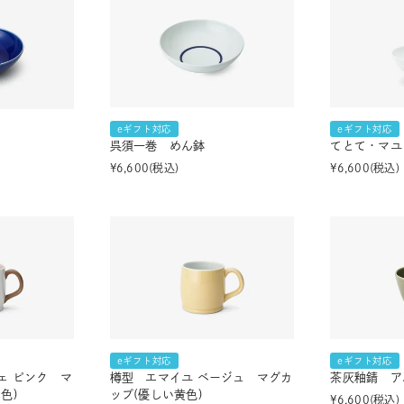
eギフト対応
eギフト対応
呉須一巻 めん鉢
てとて・マユ
¥
6,600
税込
¥
6,600
税込
eギフト対応
eギフト対応
ェ ピンク マ
樽型 エマイユ ベージュ マグカ
茶灰釉錆 ア
色)
ップ(優しい黄色)
¥
6,600
税込