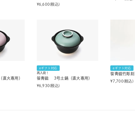
¥
6,600
税込
eギフト対応
eギフト対応
再入荷！
笹青磁竹彫刻
（直火専用）
笹青磁 3号土鍋（直火専用）
¥
7,700
税込
¥
6,930
税込