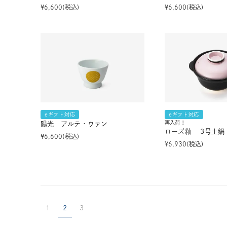
¥
6,600
税込
¥
6,600
税込
eギフト対応
eギフト対応
再入荷！
陽光 アルテ・ウァン
ローズ釉 3号土鍋
¥
6,600
税込
¥
6,930
税込
1
2
3