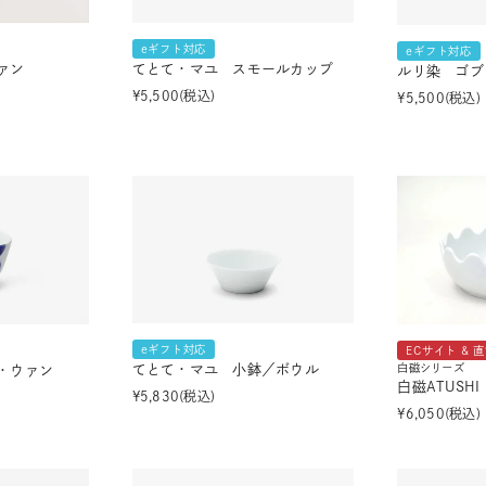
eギフト対応
eギフト対応
ァン
てとて・マユ スモールカップ
ルリ染 ゴブ
¥
5,500
税込
¥
5,500
税込
eギフト対応
ECサイト & 
てとて・マユ 小鉢／ボウル
白磁シリーズ
・ウァン
白磁ATUSH
¥
5,830
税込
¥
6,050
税込