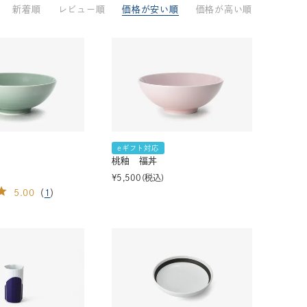
新着順
レビュー順
価格が安い順
価格が高い順
33,001円～55,000円
(税込)
55,001円
以上
(税込)
動物モチーフ
ール
eギフト対応
桃釉 福丼
¥
5,500
税込
5.00
（
1
）