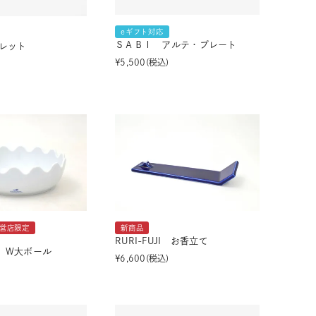
eギフト対応
ＳＡＢＩ アルテ・プレート
レット
¥
5,500
税込
直営店限定
新商品
RURI-FUJI お香立て
I W大ボール
¥
6,600
税込