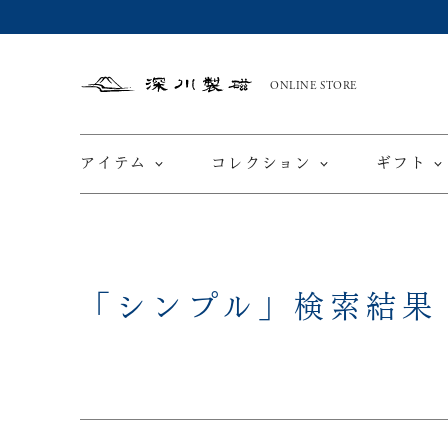
ONLINE STORE
深
川
製
磁
アイテム
コレクション
ギフト
限定商品
てと
「シンプル」
検索結果
皿
カップ ＆ ソーサー
ワインカップ
TEWAZ