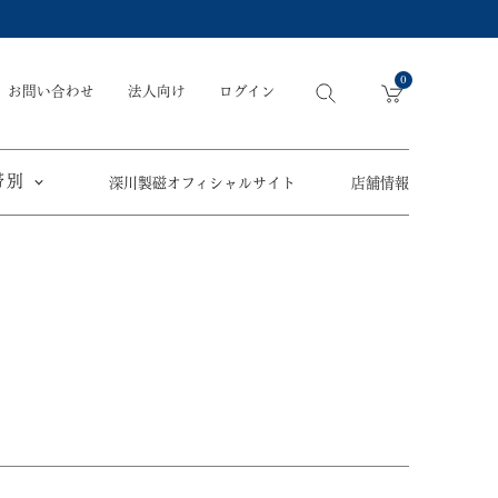
0
お問い合わせ
法人向け
ログイン
帯別
深川製磁オフィシャルサイト
店舗情報
引出物
手元供養
〜
節目の御祝
ペット骨壺
オツカレサマ、
5,500円
以内
(税込)
ワタシ
eギフト
5,501円～11,000円
(税込)
11,001円～22,000円
(税込)
須／土瓶
22,001円～33,000円
(税込)
草花折枝白抜紋