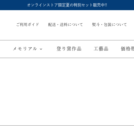
オンラインストア限定夏の特別セット販売中!!
ご利用ガイド
配送・送料について
熨斗・包装について
メモリアル
登り窯作品
工藝品
価格
内祝
御結婚御祝
長命壺 (骨壺)
季節商品
子供食器
御出産御祝
長寿の御祝
仏具
て
ブルーワイナリー
ブルーチャイナ
寿赤絵
取り皿
豆皿
海外へのお土産
弔事
カップ／ゴブレット
マグカップ
酒器
ポット／急
A
ARTE WAN
ARTE PLATE
富士山