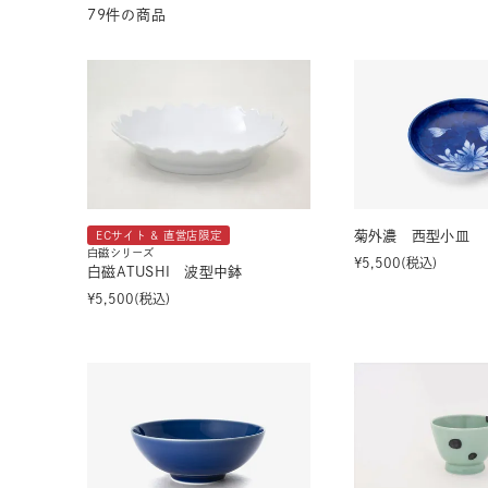
79
件の商品
茶器揃い
丼
染付
蓋物
菊外濃 西型小皿
ECサイト & 直営店限定
白磁シリーズ
¥
5,500
税込
白磁ATUSHI 波型中鉢
¥
5,500
税込