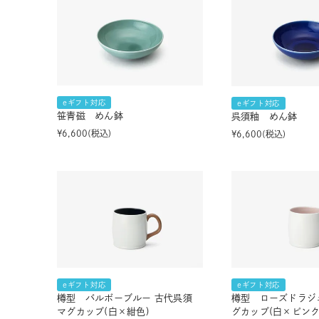
eギフト対応
eギフト対応
笹青磁 めん鉢
呉須釉 めん鉢
¥
6,600
税込
¥
6,600
税込
eギフト対応
eギフト対応
樽型 バルボーブルー 古代呉須
樽型 ローズドラジ
マグカップ(白×紺色)
グカップ(白×ピンク