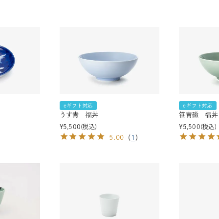
湯呑
飯碗
鉢
食卓小物
青磁
シンプル
花モチーフ
花器／インテリア
ボンボニエ
eギフト対応
eギフト対応
うす青 福丼
笹青磁 福丼
¥
5,500
税込
¥
5,500
税込
5.00
（
1
）