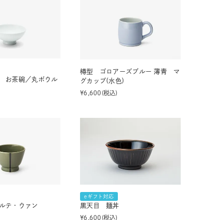
樽型 ゴロアーズブルー 薄青 マ
 お茶碗／丸ボウル
グカップ(水色)
¥
6,600
税込
eギフト対応
ルテ・ウァン
黒天目 麺丼
¥
6,600
税込