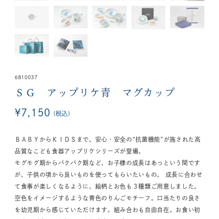
6810037
ＳＧ アップリケ青 マグカップ
¥
7,150
税込
ＢＡＢＹからＫＩＤＳまで、安心・安全の“抗菌機能”が施された高
品質なこども食器アップリケシリーズが登場。
モグモグ期からパクパク期など、お子様の成長はあっという間です
が、子供の頃から良いものを使ってもらいたいもの。 成長に合わせ
て食事が楽しくなるように、絵柄とお色も３種類ご用意しました。
空色をイメージするような青色のりんごモチーフ。口当たりの良さ
を幼児期から感じていただけます。組み合わも自由自在。お食い初