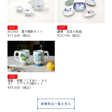
NEW
NEW
KOJIKA 夏の晩酌セット
豪華 豆皿５枚組
¥
17,600
（税込）
¥
23,100
（税込）
NEW
薄藍・萌黄（うすあい・もえ
ぎ） ビアマグ2個セット
¥
39,600
（税込）
新着商品一覧を見る