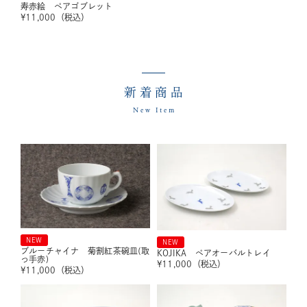
寿赤絵 ペアゴブレット
¥
11,000
（税込）
新着商品
New Item
NEW
NEW
ブルーチャイナ 菊割紅茶碗皿(取
KOJIKA ペアオーバルトレイ
っ手赤)
¥
11,000
（税込）
¥
11,000
（税込）