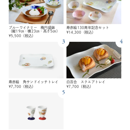
ブルーワイナリー 楕円盛鉢
寿赤絵130周年記念セット
（縦19㎝・横23㎝・高さ5㎝）
¥
14,300
（税込）
¥
5,500
（税込）
3
4
寿赤絵 角サンドイッチトレイ
白百合 スクエアトレイ
¥
7,700
（税込）
¥
7,700
（税込）
5