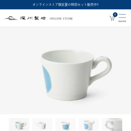
オンラインストア限定夏の特別セット販売中!!
0
ONLINE STORE
深
川
製
磁