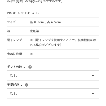
めやお誕生日のお祝いにもおすすめです。
PRODUCT DETAILS
サイズ
径 8.5cm , 高 6.5cm
箱
化粧箱
電子レンジ
可（電子レンジを使用することで、抗菌機能が薄
れる場合がございます）
食器洗浄機
可
ギフト包装
(必
須)
手提げ袋
(必
須)