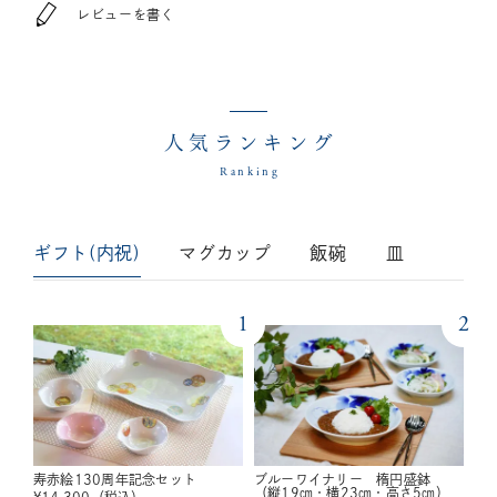
レビューを書く
人気ランキング
Ranking
ギフト(内祝)
マグカップ
飯碗
皿
1
2
寿赤絵130周年記念セット
ブルーワイナリー 楕円盛鉢
（縦19㎝・横23㎝・高さ5㎝）
¥
14,300
（税込）