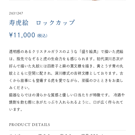
2631247
寿虎絵 ロックカップ
¥
11,000
税込
透明感のあるクリスタルガラスのような「盛り絵具」で描いた虎絵
は、指先でなぞると虎の生命力をも感じられます。初代深川忠次が
好んで描いた丸紋には四君子と麻の葉文様を描き、黄とうす青の丸
紋とともに空間に配され、深川様式の吉祥文様としております。古
くから故事にも登場する虎を愛でながら、至福のひとときをお楽し
みください。
磁器ならではの滑らかな質感と優しい口当たりが特徴です。 冷酒や
焼酎を飲む際に氷がたっぷり入れられるように、口が広く作られて
います。
PRODUCT DETAILS