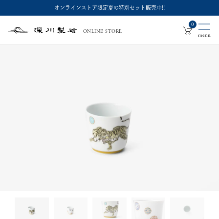
オンラインストア限定夏の特別セット販売中!!
0
ONLINE STORE
深
川
製
磁