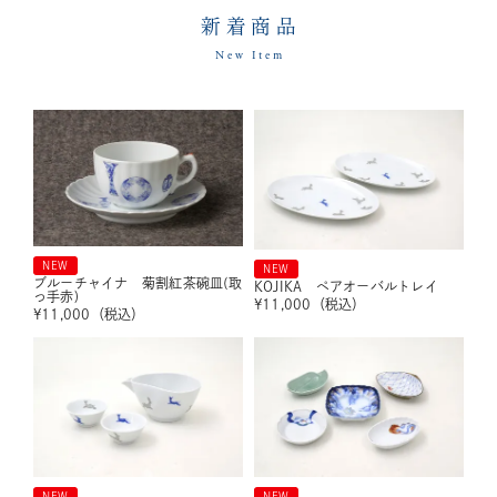
新着商品
New Item
NEW
NEW
ブルーチャイナ 菊割紅茶碗皿(取
KOJIKA ペアオーバルトレイ
っ手赤)
¥
11,000
（税込）
¥
11,000
（税込）
NEW
NEW