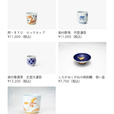
阿－ＲＹＵ ロックカップ
染付群馬 竹型湯呑
¥
11,000
（税込）
¥
11,000
（税込）
染付菊唐草 元型大湯呑
しろがねくがねの相和鶴 祝い盃
¥
13,200
（税込）
¥
7,700
（税込）