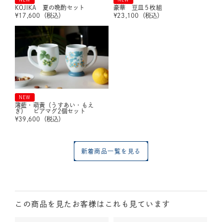
KOJIKA 夏の晩酌セット
豪華 豆皿５枚組
¥
17,600
（税込）
¥
23,100
（税込）
NEW
薄藍・萌黄（うすあい・もえ
ぎ） ビアマグ2個セット
¥
39,600
（税込）
新着商品一覧を見る
この商品を見たお客様はこれも見ています