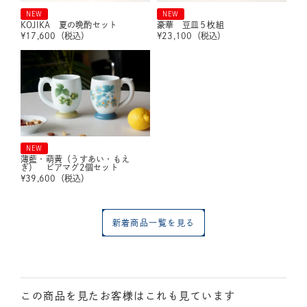
NEW
NEW
KOJIKA 夏の晩酌セット
豪華 豆皿５枚組
¥
17,600
（税込）
¥
23,100
（税込）
NEW
薄藍・萌黄（うすあい・もえ
ぎ） ビアマグ2個セット
¥
39,600
（税込）
新着商品一覧を見る
この商品を見たお客様はこれも見ています