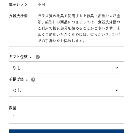
電子レンジ
不可
食器洗浄機
ガラス質の絵具を使用する上絵具（赤絵および金
彩、銀彩）の商品につきましては、食器洗浄機の
ご利用で絵具部分を傷めることがございます。末
永くご愛用いただくためには、柔らかいスポンジ
での手洗いをお奨めします。
ギフト包装
(必
須)
手提げ袋
(必
須)