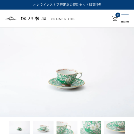
オンラインストア限定夏の特別セット販売中!!
0
ONLINE STORE
深
川
製
磁