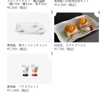
ブルーワイナリー 楕円盛鉢
寿赤絵130周年記念セット
（縦19㎝・横23㎝・高さ5㎝）
¥
14,300
（税込）
¥
5,500
（税込）
3
4
寿赤絵 角サンドイッチトレイ
白百合 スクエアトレイ
¥
7,700
（税込）
¥
7,700
（税込）
5
寿赤絵 ペアゴブレット
¥
11,000
（税込）