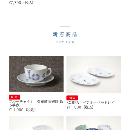
¥
7,700
（税込）
新着商品
New Item
NEW
NEW
ブルーチャイナ 菊割紅茶碗皿(取
KOJIKA ペアオーバルトレイ
っ手赤)
¥
11,000
（税込）
¥
11,000
（税込）