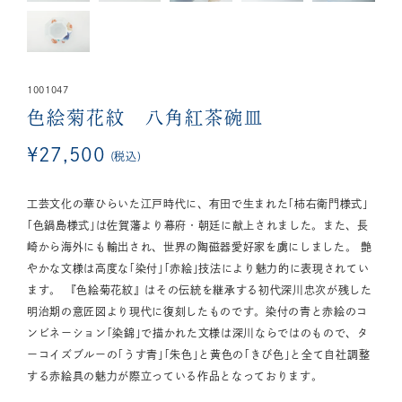
1001047
色絵菊花紋 八角紅茶碗皿
¥
27,500
税込
工芸文化の華ひらいた江戸時代に、有田で生まれた｢柿右衛門様式｣
｢色鍋島様式｣は佐賀藩より幕府・朝廷に献上されました。また、長
崎から海外にも輸出され、世界の陶磁器愛好家を虜にしました。 艶
やかな文様は高度な｢染付｣｢赤絵｣技法により魅力的に表現されてい
ます。 『色絵菊花紋』はその伝統を継承する初代深川忠次が残した
明治期の意匠図より現代に復刻したものです。染付の青と赤絵のコ
ンビネーション｢染錦｣で描かれた文様は深川ならではのもので、タ
ーコイズブルーの｢うす青｣｢朱色｣と黄色の｢きび色｣と全て自社調整
する赤絵具の魅力が際立っている作品となっております。