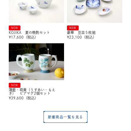
NEW
NEW
KOJIKA 夏の晩酌セット
豪華 豆皿５枚組
¥
17,600
（税込）
¥
23,100
（税込）
NEW
薄藍・萌黄（うすあい・もえ
ぎ） ビアマグ2個セット
¥
39,600
（税込）
新着商品一覧を見る