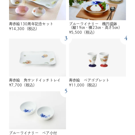
寿赤絵130周年記念セット
ブルーワイナリー 楕円盛鉢
（縦19㎝・横23㎝・高さ5㎝）
¥
14,300
（税込）
¥
5,500
（税込）
3
4
寿赤絵 角サンドイッチトレイ
寿赤絵 ペアゴブレット
¥
7,700
（税込）
¥
11,000
（税込）
5
ブルーワイナリー ペア小付