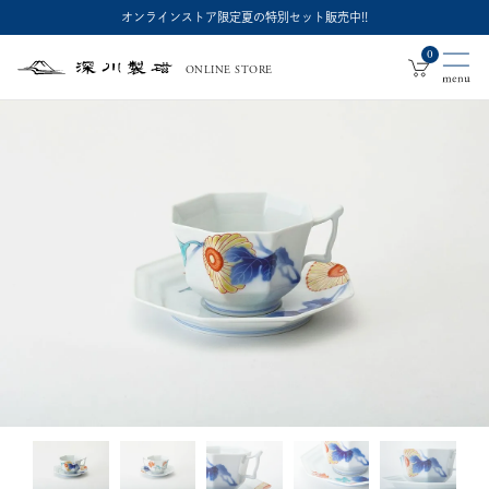
オンラインストア限定夏の特別セット販売中!!
0
ONLINE STORE
深
川
製
磁