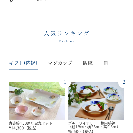
人気ランキング
Ranking
ギフト(内祝)
マグカップ
飯碗
皿
1
2
寿赤絵130周年記念セット
ブルーワイナリー 楕円盛鉢
（縦19㎝・横23㎝・高さ5㎝）
¥
14,300
（税込）
¥
5,500
（税込）