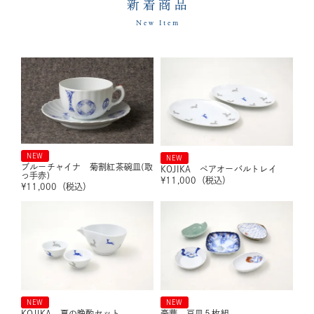
新着商品
New Item
NEW
NEW
ブルーチャイナ 菊割紅茶碗皿(取
KOJIKA ペアオーバルトレイ
っ手赤)
¥
11,000
（税込）
¥
11,000
（税込）
NEW
NEW
KOJIKA 夏の晩酌セット
豪華 豆皿５枚組