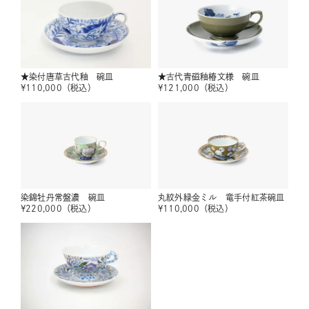
★染付唐草古代釉 碗皿
★古代青磁釉椿文様 碗皿
¥
110,000
（税込）
¥
121,000
（税込）
染錦牡丹常盤濃 碗皿
丸紋外緑金ミル 竜手付紅茶碗皿
¥
220,000
（税込）
¥
110,000
（税込）