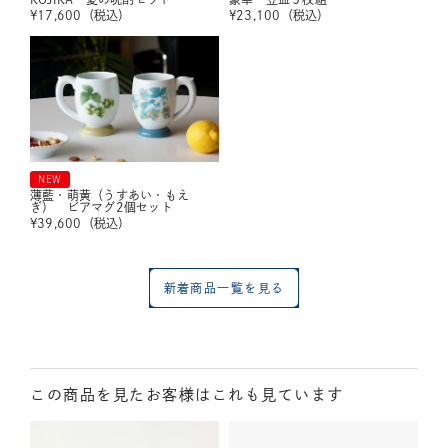
¥
17,600
（税込）
¥
23,100
（税込）
NEW
薄藍・萌黄（うすあい・もえ
ぎ） ビアマグ2個セット
¥
39,600
（税込）
新着商品一覧を見る
この商品を見たお客様はこれも見ています