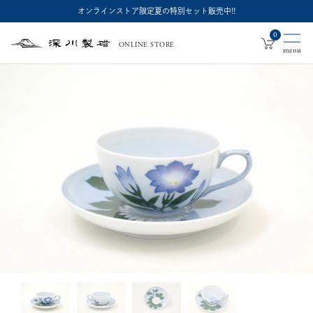
オンラインストア限定夏の特別セット販売中!!
0
ONLINE STORE
深
川
製
磁