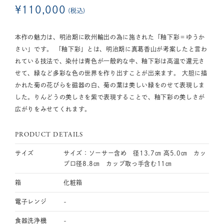
¥
110,000
税込
本作の魅力は、明治期に欧州輸出の為に施された「釉下彩＝ゆうか
さい」です。 「釉下彩」とは、明治期に真葛香山が考案したと言わ
れている技法で、染付は青色が一般的な中、釉下彩は高温で還元さ
せて、緑など多彩な色の世界を作り出すことが出来ます。 大胆に描
かれた菊の花びらを磁器の白、菊の葉は美しい緑をのせて表現しま
した。りんどうの美しさを紫で表現することで、釉下彩の美しさが
広がりをみせてくれます。
PRODUCT DETAILS
サイズ
サイズ：ソーサー含め 径13.7㎝ 高5.0㎝ カッ
プ口径8.8㎝ カップ取っ手含む11㎝
箱
化粧箱
電子レンジ
-
食器洗浄機
-