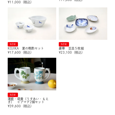
¥
11,000
（税込）
NEW
NEW
KOJIKA 夏の晩酌セット
豪華 豆皿５枚組
¥
17,600
（税込）
¥
23,100
（税込）
NEW
薄藍・萌黄（うすあい・もえ
ぎ） ビアマグ2個セット
¥
39,600
（税込）