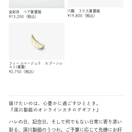
六瓢 ３ケ入箸置揃
金彩貝 ペア箸置揃
¥
19,800
（税込）
¥
13,200
（税込）
フィーユベージュＦ スプーンレ
スト(箸置)
¥
2,750
（税込）
届けたいのは、心豊かに過ごすひととき。
『深川製磁のオンラインカタログギフト』
ハレの日、記念日、そして何でもない日常に寄り添い
彩る、深川製磁のうつわ。ご予算に応じて先様にお好