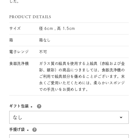
した。
PRODUCT DETAILS
サイズ
径 6cm , 高 1.5cm
箱
箱なし
電子レンジ
不可
食器洗浄機
ガラス質の絵具を使用する上絵具（赤絵および金
彩、銀彩）の商品につきましては、食器洗浄機の
ご利用で絵具部分を傷めることがございます。末
永くご愛用いただくためには、柔らかいスポンジ
での手洗いをお奨めします。
ギフト包装
(必
須)
手提げ袋
(必