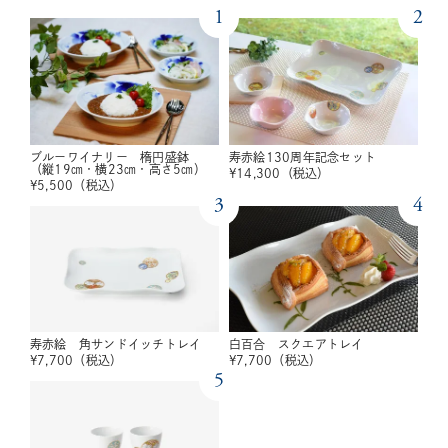
1
2
ブルーワイナリー 楕円盛鉢
寿赤絵130周年記念セット
（縦19㎝・横23㎝・高さ5㎝）
¥
14,300
（税込）
¥
5,500
（税込）
3
4
寿赤絵 角サンドイッチトレイ
白百合 スクエアトレイ
¥
7,700
（税込）
¥
7,700
（税込）
5