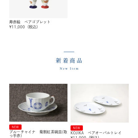
寿赤絵 ペアゴブレット
¥
11,000
（税込）
新着商品
New Item
NEW
NEW
ブルーチャイナ 菊割紅茶碗皿(取
KOJIKA ペアオーバルトレイ
っ手赤)
¥
11,000
（税込）