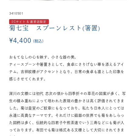
3410501
ECサイト & 直営店限定
菊七宝 スプーンレスト(箸置)
¥
4,400
税込
おもてなしの心を映す、小さな器の美。
ティースプーンや箸置きとして、食卓にさりげない華を添えるアイ
テム。吉祥紋様がアクセントとなり、日常の食卓も凛とした印象を
感じさせてくれます。
深川の文様には初代 忠次の頃から四季折々の草花の図案が多く、写
生の積み重ねによって培われた表現の豊かさは高く評価されてきま
した。菊は皇室のご紋章にもなっており、私たち日本人にとっては
永遠に高貴なテーマです。それだけに磁器の世界でも菊をあしらっ
た図柄は多く、伝統的な四君子や煎茶道でいう三寿などにも菊が入
っております。有田でも菊は格式ある文様として大切にされてきま