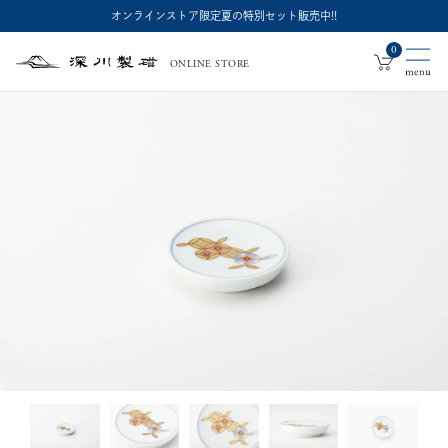
オンラインストア限定夏の特別セット販売中!!
0
ONLINE STORE
深
川
製
磁