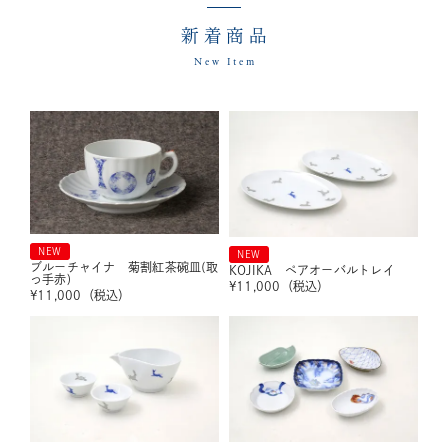
新着商品
New Item
NEW
NEW
ブルーチャイナ 菊割紅茶碗皿(取
KOJIKA ペアオーバルトレイ
っ手赤)
¥
11,000
（税込）
¥
11,000
（税込）