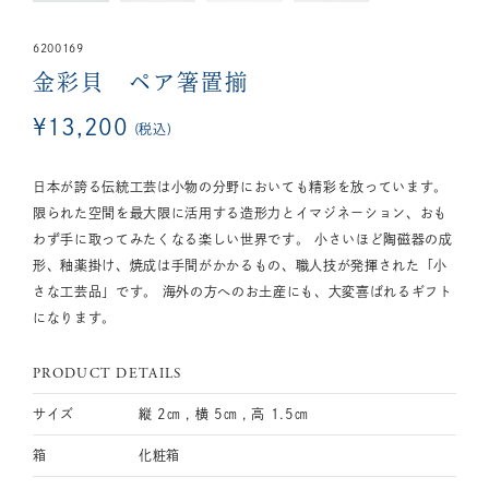
6200169
金彩貝 ペア箸置揃
¥
13,200
税込
日本が誇る伝統工芸は小物の分野においても精彩を放っています。
限られた空間を最大限に活用する造形力とイマジネーション、おも
わず手に取ってみたくなる楽しい世界です。 小さいほど陶磁器の成
形、釉薬掛け、焼成は手間がかかるもの、職人技が発揮された「小
さな工芸品」です。 海外の方へのお土産にも、大変喜ばれるギフト
になります。
PRODUCT DETAILS
サイズ
縦 2㎝ , 横 5㎝ , 高 1.5㎝
箱
化粧箱