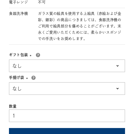
電子レンジ
不可
食器洗浄機
ガラス質の絵具を使用する上絵具（赤絵および金
彩、銀彩）の商品につきましては、食器洗浄機の
ご利用で絵具部分を傷めることがございます。末
永くご愛用いただくためには、柔らかいスポンジ
での手洗いをお奨めします。
ギフト包装
(必
須)
手提げ袋
(必
須)