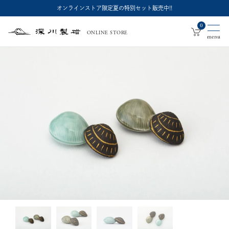
オンラインストア限定夏の特別セット販売中!!
0
ONLINE STORE
深
川
製
磁