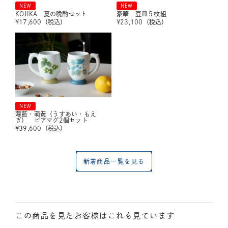
NEW
NEW
KOJIKA 夏の晩酌セット
豪華 豆皿５枚組
¥
17,600
（税込）
¥
23,100
（税込）
NEW
薄藍・萌黄（うすあい・もえ
ぎ） ビアマグ2個セット
¥
39,600
（税込）
新着商品一覧を見る
この商品を見たお客様はこれも見ています