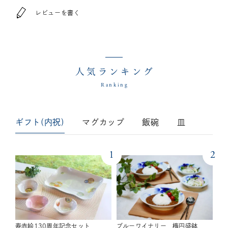
レビューを書く
人気ランキング
Ranking
ギフト(内祝)
マグカップ
飯碗
皿
1
2
寿赤絵130周年記念セット
ブルーワイナリー 楕円盛鉢