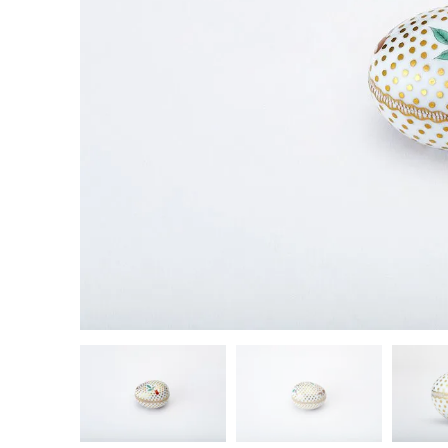
茶器揃い
丼
染付
蓋物