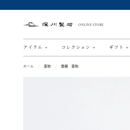
ONLINE STORE
深
川
製
磁
アイテム
コレクション
ギフト
ホーム
蓋物
豊穣 蓋物
限定商品
てと
皿
カップ ＆ ソーサー
ワインカップ
TEWAZ