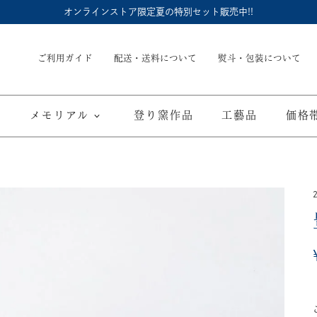
オンラインストア限定夏の特別セット販売中!!
ご利用ガイド
配送・送料について
熨斗・包装について
メモリアル
登り窯作品
工藝品
価格
内祝
御結婚御祝
長命壺 (骨壺)
季節商品
子供食器
御出産御祝
長寿の御祝
仏具
て
ブルーワイナリー
ブルーチャイナ
寿赤絵
取り皿
豆皿
海外へのお土産
弔事
カップ／ゴブレット
マグカップ
酒器
ポット／急
A
ARTE WAN
ARTE PLATE
富士山