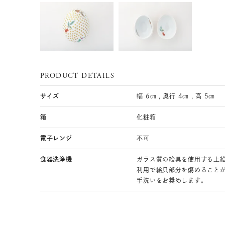
PRODUCT DETAILS
サイズ
幅 6㎝ , 奥行 4㎝ , 高 5㎝
箱
化粧箱
電子レンジ
不可
食器洗浄機
ガラス質の絵具を使用する上
利用で絵具部分を傷めること
手洗いをお奨めします。