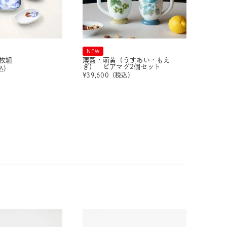
NEW
枚組
薄藍・萌黄（うすあい・もえ
ぎ） ビアマグ2個セット
込）
¥
39,600
（税込）