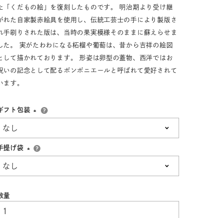
た「くだもの絵」を復刻したものです。 明治期より受け継
33,001円～55,000円
(税込)
がれた自家製赤絵具を使用し、伝統工芸士の手により製版さ
55,001円
以上
(税込)
れ手刷りされた版は、当時の果実模様そのままに蘇えらせま
した。 実がたわわになる柘榴や葡萄は、昔から吉祥の絵図
として描かれております。 形姿は卵型の蓋物、西洋ではお
祝いの記念として配るボンボニエールと呼ばれて愛好されて
動物モチーフ
ール
います。
ギフト包装
(必
須)
手提げ袋
(必
須)