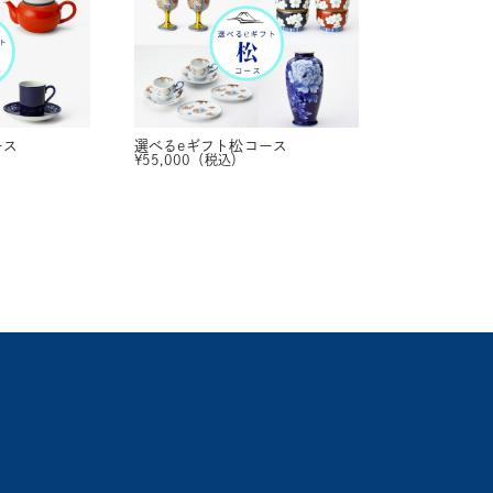
ース
選べるeギフト
松コース
¥
55,000
（税込）