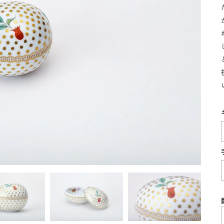
湯呑
飯碗
鉢
食卓小物
青磁
シンプル
花モチーフ
花器／インテリア
ボンボニエ