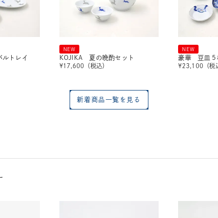
NEW
NEW
ーバルトレイ
KOJIKA 夏の晩酌セット
豪華 豆皿５
¥
17,600
（税込）
¥
23,100
（税
新着商品一覧を見る
す