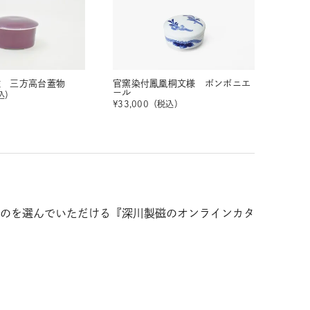
磁 三方高台蓋物
官窯染付鳳凰桐文様 ボンボニエ
ール
込）
¥
33,000
（税込）
のを選んでいただける『深川製磁のオンラインカタ