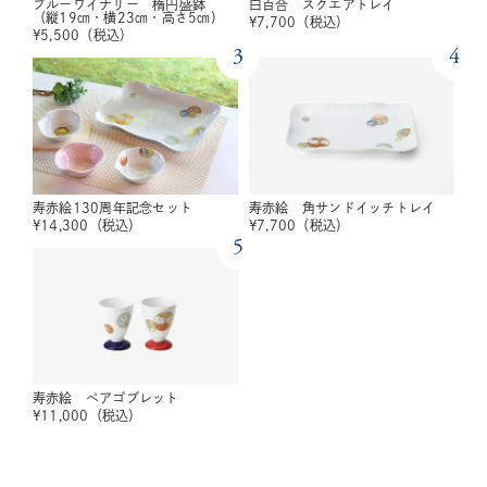
ブルーワイナリー 楕円盛鉢
白百合 スクエアトレイ
（縦19㎝・横23㎝・高さ5㎝）
¥
7,700
（税込）
¥
5,500
（税込）
3
4
寿赤絵130周年記念セット
寿赤絵 角サンドイッチトレイ
¥
14,300
（税込）
¥
7,700
（税込）
5
寿赤絵 ペアゴブレット
¥
11,000
（税込）