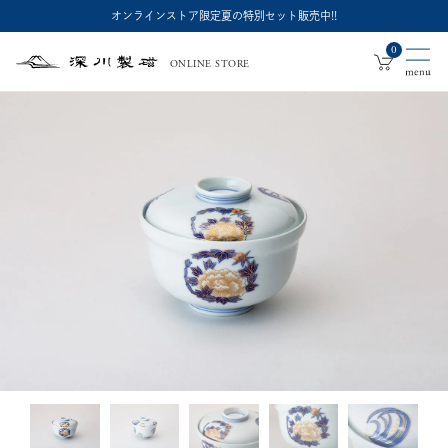
オンラインストア限定夏の特別セット販売中!!
0
ONLINE STORE
深
川
製
磁