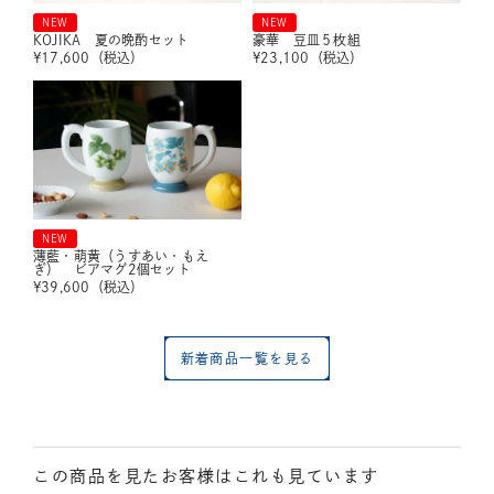
NEW
NEW
KOJIKA 夏の晩酌セット
豪華 豆皿５枚組
¥
17,600
（税込）
¥
23,100
（税込）
NEW
薄藍・萌黄（うすあい・もえ
ぎ） ビアマグ2個セット
¥
39,600
（税込）
新着商品一覧を見る
この商品を見たお客様はこれも見ています