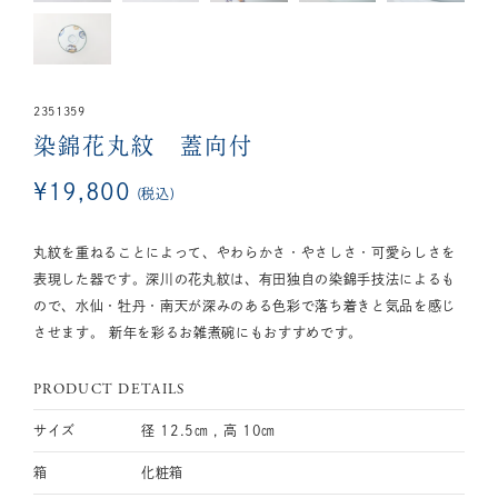
2351359
染錦花丸紋 蓋向付
¥
19,800
税込
丸紋を重ねることによって、やわらかさ・やさしさ・可愛らしさを
表現した器です。深川の花丸紋は、有田独自の染錦手技法によるも
ので、水仙・牡丹・南天が深みのある色彩で落ち着きと気品を感じ
させます。 新年を彩るお雑煮碗にもおすすめです。
PRODUCT DETAILS
サイズ
径 12.5㎝ , 高 10㎝
箱
化粧箱