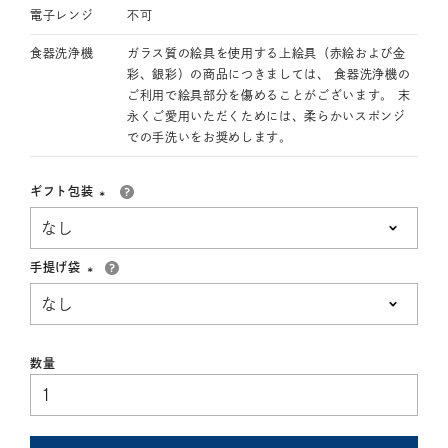
電子レンジ
不可
食器洗浄機
ガラス質の絵具を使用する上絵具（赤絵および金
彩、銀彩）の商品につきましては、 食器洗浄機の
ご利用で絵具部分を傷めることがございます。 末
永くご愛用いただくためには、柔らかいスポンジ
での手洗いをお奨めします。
ギフト包装
(必
須)
手提げ袋
(必
須)