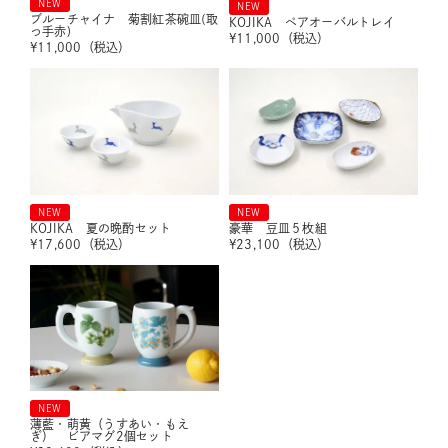
NEW
NEW
ブルーチャイナ 菊割紅茶碗皿(取
KOJIKA ペアオーバルトレイ
っ手赤)
¥
11,000
（税込）
¥
11,000
（税込）
NEW
NEW
KOJIKA 夏の晩酌セット
豪華 豆皿５枚組
¥
17,600
（税込）
¥
23,100
（税込）
NEW
薄藍・萌黄（うすあい・もえ
ぎ） ビアマグ2個セット