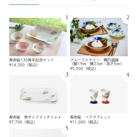
1
2
寿赤絵130周年記念セット
ブルーワイナリー 楕円盛鉢
（縦19㎝・横23㎝・高さ5㎝）
¥
14,300
（税込）
¥
5,500
（税込）
3
4
寿赤絵 角サンドイッチトレイ
寿赤絵 ペアゴブレット
¥
7,700
（税込）
¥
11,000
（税込）
5