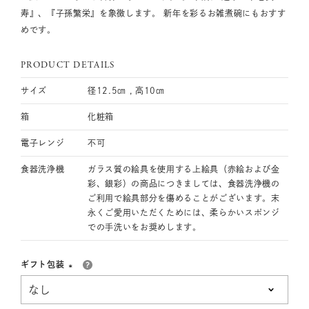
寿』、『子孫繁栄』を象徴します。 新年を彩るお雑煮碗にもおすす
めです。
PRODUCT DETAILS
サイズ
径12.5㎝ , 高10㎝
箱
化粧箱
電子レンジ
不可
食器洗浄機
ガラス質の絵具を使用する上絵具（赤絵および金
彩、銀彩）の商品につきましては、食器洗浄機の
ご利用で絵具部分を傷めることがございます。末
永くご愛用いただくためには、柔らかいスポンジ
での手洗いをお奨めします。
ギフト包装
(必
須)