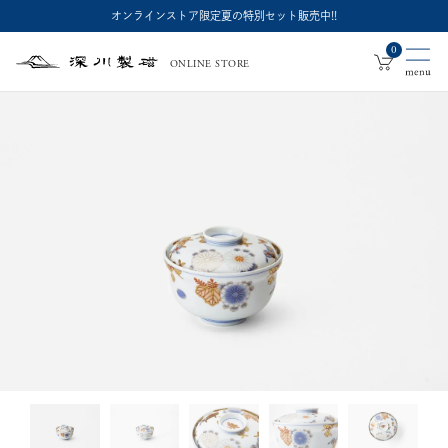
オンラインストア限定夏の特別セット販売中!!
0
ONLINE STORE
深
川
製
磁