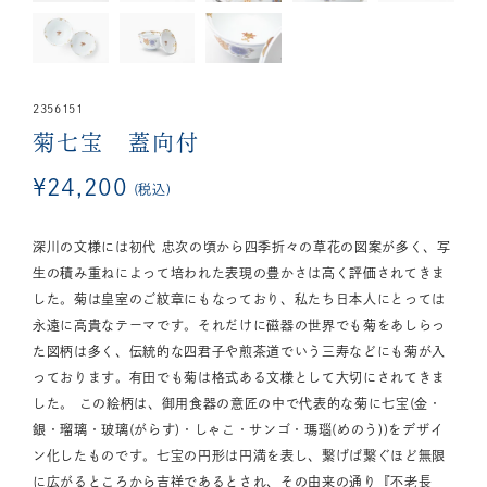
2356151
菊七宝 蓋向付
¥
24,200
税込
深川の文様には初代 忠次の頃から四季折々の草花の図案が多く、写
生の積み重ねによって培われた表現の豊かさは高く評価されてきま
した。菊は皇室のご紋章にもなっており、私たち日本人にとっては
永遠に高貴なテーマです。それだけに磁器の世界でも菊をあしらっ
た図柄は多く、伝統的な四君子や煎茶道でいう三寿などにも菊が入
っております。有田でも菊は格式ある文様として大切にされてきま
した。 この絵柄は、御用食器の意匠の中で代表的な菊に七宝(金・
銀・瑠璃・玻璃(がらす)・しゃこ・サンゴ・瑪瑙(めのう))をデザイ
ン化したものです。七宝の円形は円満を表し、繋げば繋ぐほど無限
に広がるところから吉祥であるとされ、その由来の通り『不老長