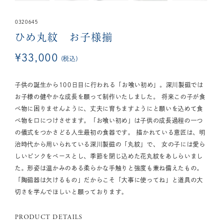
0320645
ひめ丸紋 お子様揃
¥
33,000
税込
子供の誕生から100日目に行われる「お喰い初め」。深川製磁では
お子様の健やかな成長を願って制作いたしました。 将来この子が食
べ物に困りませんように、丈夫に育ちますようにと願いを込めて食
べ物を口につけさせます。「お喰い初め」は子供の成長過程の一つ
の儀式をつかさどる人生最初の食器です。 描かれている意匠は、明
治時代から用いられている深川製磁の「丸紋」で、 女の子には愛ら
しいピンクをベースとし、季節を閉じ込めた花丸紋をあしらいまし
た。形姿は温かみのある柔らかな手触りと強度も兼ね備えたもの。
「陶磁器は欠けるもの」だからこそ「大事に使ってね」と道具の大
切さを学んでほしいと願っております。
PRODUCT DETAILS