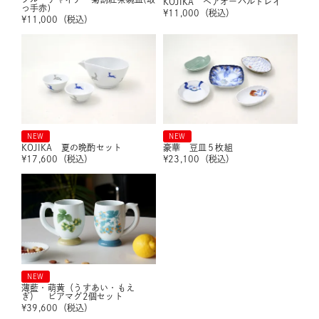
KOJIKA ペアオーバルトレイ
っ手赤)
¥
11,000
（税込）
¥
11,000
（税込）
NEW
NEW
KOJIKA 夏の晩酌セット
豪華 豆皿５枚組
¥
17,600
（税込）
¥
23,100
（税込）
NEW
薄藍・萌黄（うすあい・もえ
ぎ） ビアマグ2個セット
¥
39,600
（税込）