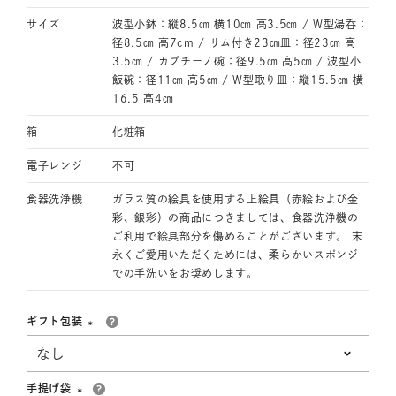
サイズ
波型小鉢：縦8.5㎝ 横10㎝ 高3.5㎝ / W型湯呑：
径8.5㎝ 高7cm / リム付き23㎝皿：径23㎝ 高
3.5㎝ / カプチーノ碗：径9.5㎝ 高5㎝ / 波型小
飯碗：径11㎝ 高5㎝ / W型取り皿：縦15.5㎝ 横
16.5 高4㎝
箱
化粧箱
電子レンジ
不可
食器洗浄機
ガラス質の絵具を使用する上絵具（赤絵および金
彩、銀彩）の商品につきましては、食器洗浄機の
ご利用で絵具部分を傷めることがございます。 末
永くご愛用いただくためには、柔らかいスポンジ
での手洗いをお奨めします。
ギフト包装
(必
須)
手提げ袋