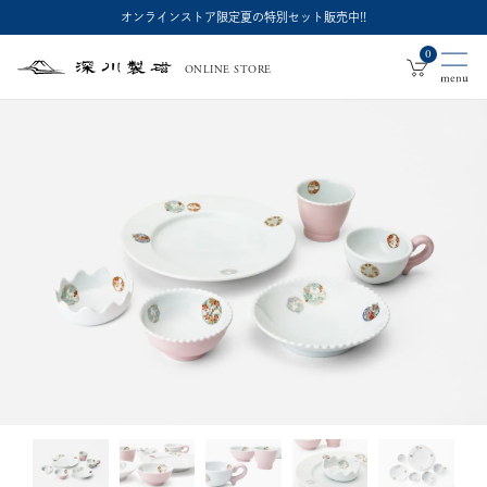
オンラインストア限定夏の特別セット販売中!!
0
ONLINE STORE
深
川
製
磁