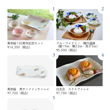
1
2
寿赤絵130周年記念セット
ブルーワイナリー 楕円盛鉢
（縦19㎝・横23㎝・高さ5㎝）
¥
14,300
（税込）
¥
5,500
（税込）
3
4
寿赤絵 角サンドイッチトレイ
白百合 スクエアトレイ
¥
7,700
（税込）
¥
7,700
（税込）
5