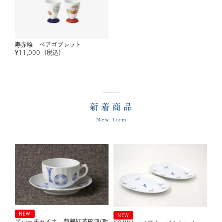
寿赤絵 ペアゴブレット
¥
11,000
（税込）
新着商品
New Item
NEW
NEW
ブルーチャイナ 菊割紅茶碗皿(取