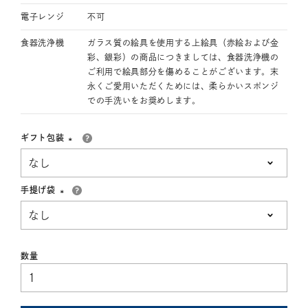
電子レンジ
不可
食器洗浄機
ガラス質の絵具を使用する上絵具（赤絵および金
彩、銀彩）の商品につきましては、食器洗浄機の
ご利用で絵具部分を傷めることがございます。末
永くご愛用いただくためには、柔らかいスポンジ
での手洗いをお奨めします。
ギフト包装
(必
須)
手提げ袋
(必
須)