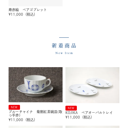
寿赤絵 ペアゴブレット
¥
11,000
（税込）
新着商品
New Item
NEW
NEW
ブルーチャイナ 菊割紅茶碗皿(取
KOJIKA ペアオーバルトレイ
っ手赤)
¥
11,000
（税込）
¥
11,000
（税込）