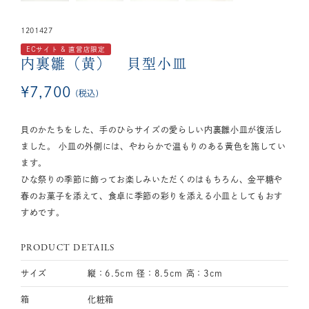
1201427
ECサイト & 直営店限定
内裏雛（黄） 貝型小皿
¥
7,700
税込
貝のかたちをした、手のひらサイズの愛らしい内裏雛小皿が復活し
ました。 小皿の外側には、やわらかで温もりのある黄色を施してい
ます。
ひな祭りの季節に飾ってお楽しみいただくのはもちろん、金平糖や
春のお菓子を添えて、食卓に季節の彩りを添える小皿としてもおす
すめです。
PRODUCT DETAILS
サイズ
縦：6.5cm 径：8.5cm 高：3cm
箱
化粧箱