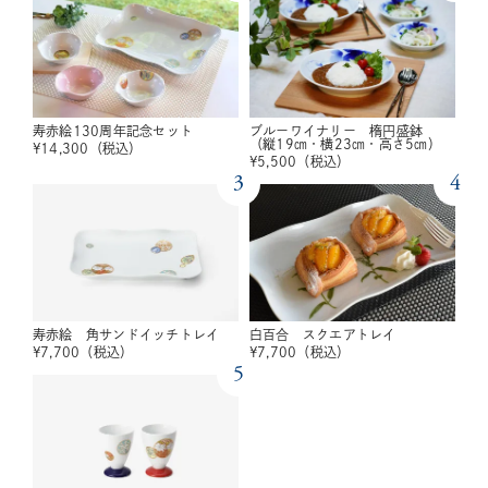
寿赤絵130周年記念セット
ブルーワイナリー 楕円盛鉢
（縦19㎝・横23㎝・高さ5㎝）
¥
14,300
（税込）
¥
5,500
（税込）
3
4
寿赤絵 角サンドイッチトレイ
白百合 スクエアトレイ
¥
7,700
（税込）
¥
7,700
（税込）
5