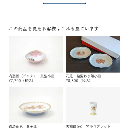
この商品を見たお客様はこれも見ています
内裏雛（ピンク） 貝型小皿
花兎 絵変わり姫小皿
¥
7,700
（税込）
¥
8,800
（税込）
鍋島花兎 菓子皿
夫婦雛(黄) 特小ゴブレット