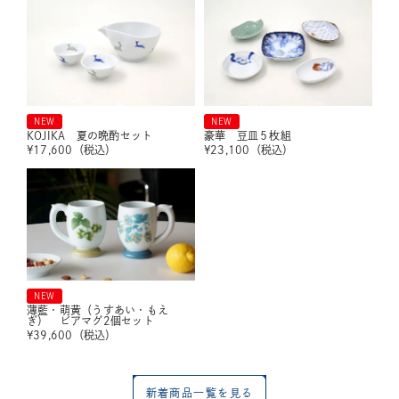
NEW
NEW
KOJIKA 夏の晩酌セット
豪華 豆皿５枚組
¥
17,600
（税込）
¥
23,100
（税込）
NEW
薄藍・萌黄（うすあい・もえ
ぎ） ビアマグ2個セット
¥
39,600
（税込）
新着商品一覧を見る