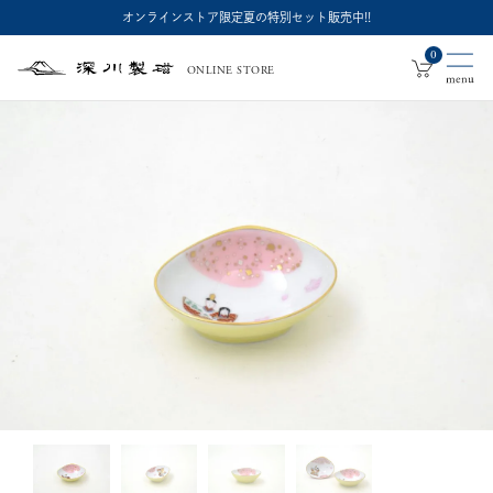
オンラインストア限定夏の特別セット販売中!!
0
ONLINE STORE
深
川
製
磁