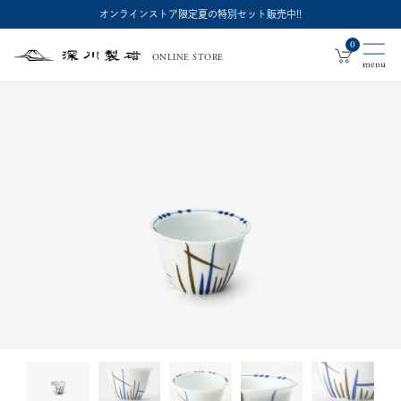
オンラインストア限定夏の特別セット販売中!!
0
ONLINE STORE
深
川
製
磁