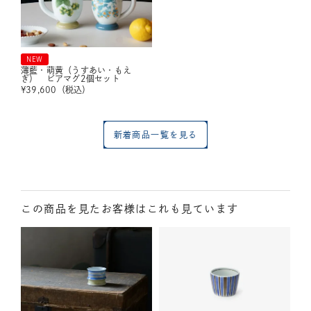
NEW
薄藍・萌黄（うすあい・もえ
ぎ） ビアマグ2個セット
¥
39,600
（税込）
新着商品一覧を見る
この商品を見たお客様はこれも見ています