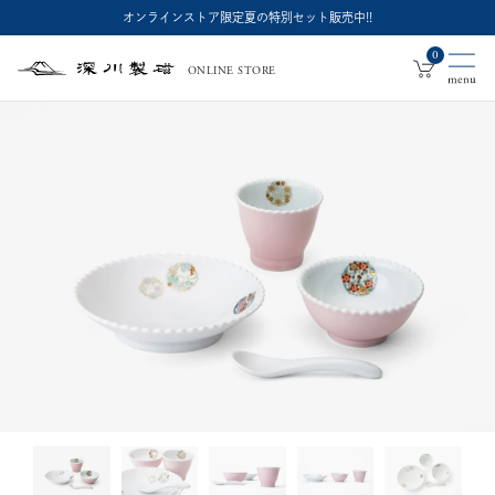
オンラインストア限定夏の特別セット販売中!!
0
ONLINE STORE
深
川
製
磁