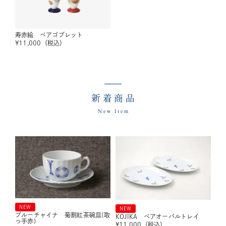
寿赤絵 ペアゴブレット
¥
11,000
（税込）
新着商品
New Item
NEW
NEW
ブルーチャイナ 菊割紅茶碗皿(取
KOJIKA ペアオーバルトレイ
っ手赤)
¥
11,000
（税込）