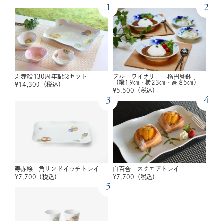
1
2
寿赤絵130周年記念セット
ブルーワイナリー 楕円盛鉢
（縦19㎝・横23㎝・高さ5㎝）
¥
14,300
（税込）
¥
5,500
（税込）
3
4
寿赤絵 角サンドイッチトレイ
白百合 スクエアトレイ
¥
7,700
（税込）
¥
7,700
（税込）
5