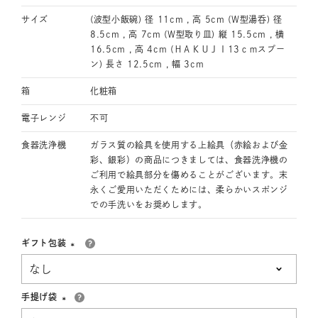
サイズ
(波型小飯碗) 径 11cm , 高 5cm (W型湯呑) 径
8.5cm , 高 7cm (W型取り皿) 縦 15.5cm , 横
16.5cm , 高 4cm (ＨＡＫＵＪＩ13ｃｍスプー
ン) 長さ 12.5cm , 幅 3cm
箱
化粧箱
電子レンジ
不可
食器洗浄機
ガラス質の絵具を使用する上絵具（赤絵および金
彩、銀彩）の商品につきましては、食器洗浄機の
ご利用で絵具部分を傷めることがございます。末
永くご愛用いただくためには、柔らかいスポンジ
での手洗いをお奨めします。
ギフト包装
(必
須)
手提げ袋
(必