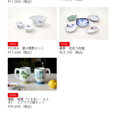
¥
11,000
（税込）
NEW
NEW
KOJIKA 夏の晩酌セット
豪華 豆皿５枚組
¥
17,600
（税込）
¥
23,100
（税込）
NEW
薄藍・萌黄（うすあい・もえ
ぎ） ビアマグ2個セット
¥
39,600
（税込）