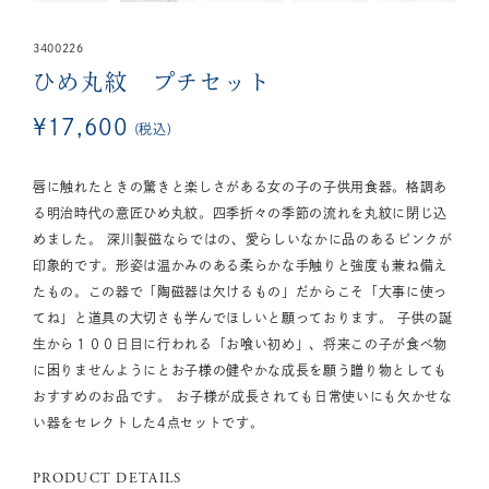
3400226
ひめ丸紋 プチセット
¥
17,600
税込
唇に触れたときの驚きと楽しさがある女の子の子供用食器。格調あ
る明治時代の意匠ひめ丸紋。四季折々の季節の流れを丸紋に閉じ込
めました。 深川製磁ならではの、愛らしいなかに品のあるピンクが
印象的です。形姿は温かみのある柔らかな手触りと強度も兼ね備え
たもの。この器で「陶磁器は欠けるもの」だからこそ「大事に使っ
てね」と道具の大切さも学んでほしいと願っております。 子供の誕
生から１００日目に行われる「お喰い初め」、将来この子が食べ物
に困りませんようにとお子様の健やかな成長を願う贈り物としても
おすすめのお品です。 お子様が成長されても日常使いにも欠かせな
い器をセレクトした4点セットです。
PRODUCT DETAILS