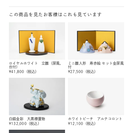
この商品を見たお客様はこれも見ています
ロイヤルホワイト 立雛（屏風、
ミニ雛人形 寿赤絵 セット金屏風
台付）
付
¥
41,800
（税込）
¥
27,500
（税込）
白磁金彩 大黒様置物
ホワイトピーチ アルテコロント
¥
132,000
（税込）
¥
12,100
（税込）