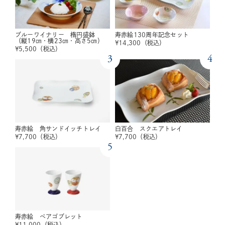
ブルーワイナリー 楕円盛鉢
寿赤絵130周年記念セット
（縦19㎝・横23㎝・高さ5㎝）
¥
14,300
（税込）
¥
5,500
（税込）
3
4
寿赤絵 角サンドイッチトレイ
白百合 スクエアトレイ
¥
7,700
（税込）
¥
7,700
（税込）
5
寿赤絵 ペアゴブレット
¥
11,000
（税込）