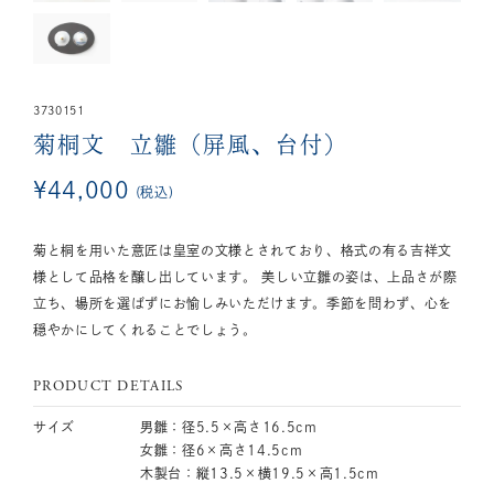
3730151
菊桐文 立雛（屏風、台付）
¥
44,000
税込
菊と桐を用いた意匠は皇室の文様とされており、格式の有る吉祥文
様として品格を醸し出しています。 美しい立雛の姿は、上品さが際
立ち、場所を選ばずにお愉しみいただけます。季節を問わず、心を
穏やかにしてくれることでしょう。
PRODUCT DETAILS
サイズ
男雛：径5.5×高さ16.5cm
女雛：径6×高さ14.5cm
木製台：縦13.5×横19.5×高1.5cm