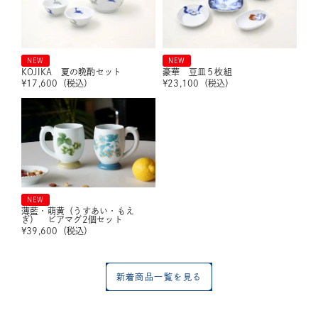
NEW
NEW
KOJIKA 夏の晩酌セット
豪華 豆皿５枚組
¥
17,600
（税込）
¥
23,100
（税込）
NEW
薄藍・萌黄（うすあい・もえ
ぎ） ビアマグ2個セット
¥
39,600
（税込）
新着商品一覧を見る