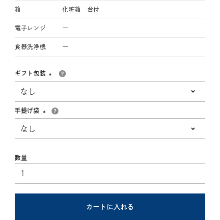
箱
化粧箱 台付
電子レンジ
―
食器洗浄機
―
ギフト包装
(必
須)
手提げ袋
(必
須)
カートに入れる