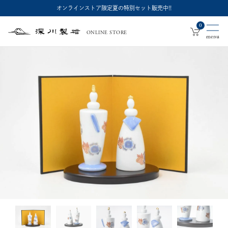
オンラインストア限定夏の特別セット販売中!!
0
ONLINE STORE
深
川
製
磁