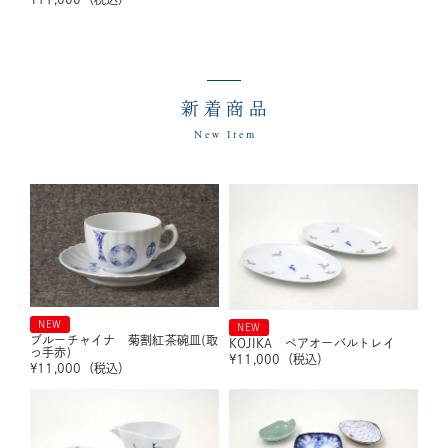
新着商品
New Item
NEW
NEW
ブルーチャイナ 菊割紅茶碗皿(取
KOJIKA ペアオーバルトレイ
っ手赤)
¥
11,000
（税込）
¥
11,000
（税込）