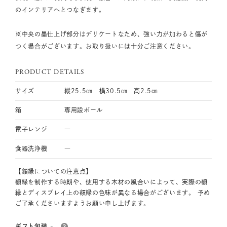
のインテリアへとつなぎます。
※中央の墨仕上げ部分はデリケートなため、強い力が加わると傷が
つく場合がございます。お取り扱いには十分ご注意ください。
PRODUCT DETAILS
サイズ
縦25.5㎝ 横30.5㎝ 高2.5㎝
箱
専用段ボール
電子レンジ
―
食器洗浄機
―
【額縁についての注意点】
額縁を制作する時期や、使用する木材の風合いによって、実際の額
縁とディスプレイ上の額縁の色味が
異なる場合がございます。 予め
ご了承くださいますようお願い申し上げます。
ギフト包装