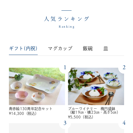
人気ランキング
Ranking
ギフト(内祝)
マグカップ
飯碗
皿
1
2
寿赤絵130周年記念セット
ブルーワイナリー 楕円盛鉢
（縦19㎝・横23㎝・高さ5㎝）
¥
14,300
（税込）
¥
5,500
（税込）
3
4