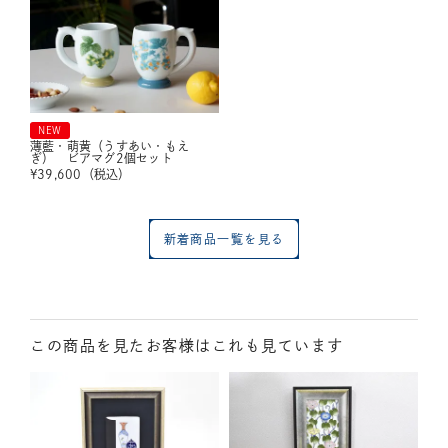
NEW
薄藍・萌黄（うすあい・もえ
ぎ） ビアマグ2個セット
¥
39,600
（税込）
新着商品一覧を見る
この商品を見たお客様はこれも見ています