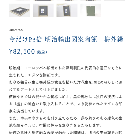
3849765
今だけP3倍
明治輸出図案陶額 梅外緑
¥
82,500
税込
明治期にヨーロッパへ輸出された深川製磁の代表的な意匠をもとに
生まれた、モダンな陶額です。
あやめ鶴首花生と梅外緑の意匠を描いた洋花生を現代の暮らしに調
和するアートとして仕上げました。
磁器ならではの艶やかな質感に加え、黒の部分には独自の技法によ
る「墨」の風合いを取り入れることで、より洗練されたモダンな印
象を演出しています。
また、中央のやきものを引き立てるため、落ち着きのある紺色の生
地を組み合わせ、空間に静かな華やぎをもたらします。
伝統の意匠と現代的な表現が融合した陶額は、明治の美意識を現代