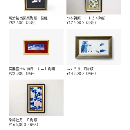
明治輸出図案陶額 桜鯉
つる朝顔 １１２４陶額
¥
82,500
（税込）
¥
176,000
（税込）
官窯富士に初日 ミニＬ陶額
ふくろう P陶額
¥
22,000
（税込）
¥
143,000
（税込）
染錦牡丹 Ｐ陶額
¥
165,000
（税込）