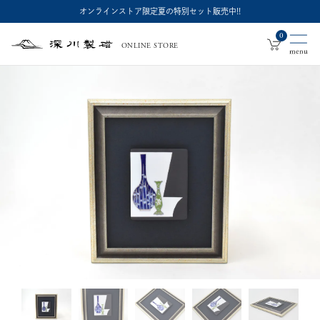
オンラインストア限定夏の特別セット販売中!!
0
ONLINE STORE
深
川
製
磁