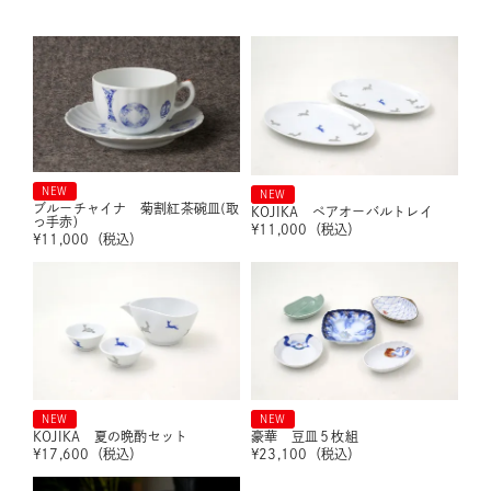
NEW
NEW
ブルーチャイナ 菊割紅茶碗皿(取
KOJIKA ペアオーバルトレイ
っ手赤)
¥
11,000
（税込）
¥
11,000
（税込）
NEW
NEW
KOJIKA 夏の晩酌セット
豪華 豆皿５枚組
¥
17,600
（税込）
¥
23,100
（税込）