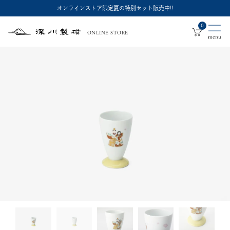
オンラインストア限定夏の特別セット販売中!!
0
ONLINE STORE
深
川
製
磁