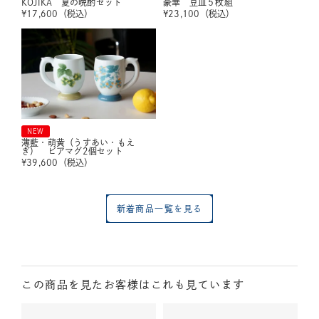
KOJIKA 夏の晩酌セット
豪華 豆皿５枚組
¥
17,600
（税込）
¥
23,100
（税込）
NEW
薄藍・萌黄（うすあい・もえ
ぎ） ビアマグ2個セット
¥
39,600
（税込）
新着商品一覧を見る
この商品を見たお客様はこれも見ています