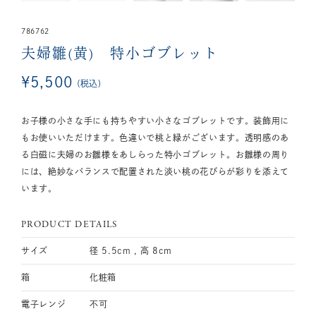
786762
夫婦雛(黄) 特小ゴブレット
¥
5,500
税込
お子様の小さな手にも持ちやすい小さなゴブレットです。装飾用に
もお使いいただけます。色違いで桃と緑がございます。透明感のあ
る白磁に夫婦のお雛様をあしらった特小ゴブレット。お雛様の周り
には、絶妙なバランスで配置された淡い桃の花びらが彩りを添えて
います。
PRODUCT DETAILS
サイズ
径 5.5cm , 高 8cm
箱
化粧箱
電子レンジ
不可