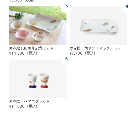
3
4
寿赤絵130周年記念セット
寿赤絵 角サンドイッチトレイ
¥
14,300
（税込）
¥
7,700
（税込）
5
寿赤絵 ペアゴブレット
¥
11,000
（税込）