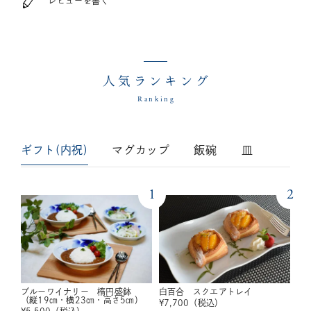
レビューを書く
人気ランキング
Ranking
ギフト(内祝)
マグカップ
飯碗
皿
1
2
ブルーワイナリー 楕円盛鉢
白百合 スクエアトレイ
（縦19㎝・横23㎝・高さ5㎝）
¥
7,700
（税込）
¥
5,500
（税込）